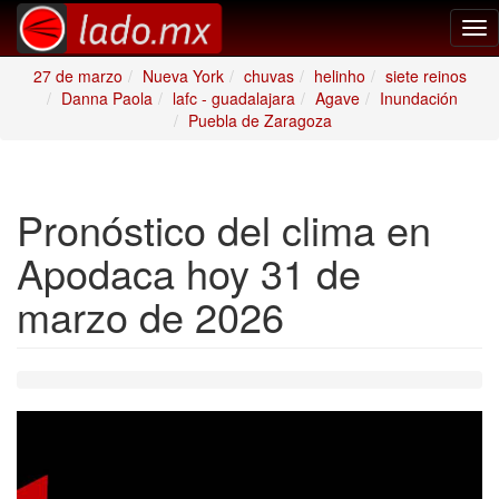
Tog
nav
27 de marzo
Nueva York
chuvas
helinho
siete reinos
Danna Paola
lafc - guadalajara
Agave
Inundación
Puebla de Zaragoza
Pronóstico del clima en
Apodaca hoy 31 de
marzo de 2026