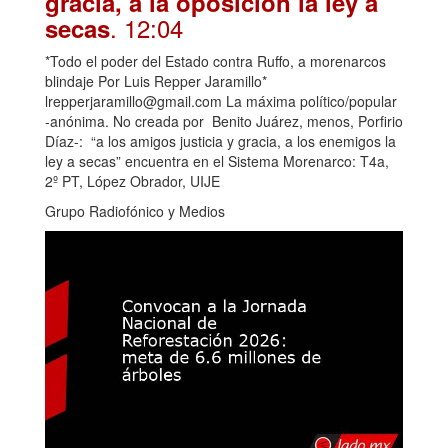
gracia, a la oposición la ley a
. 12:04
secas
*Todo el poder del Estado contra Ruffo, a morenarcos
blindaje Por Luis Repper Jaramillo*
lrepperjaramillo@gmail.com La máxima político/popular
-anónima. No creada por Benito Juárez, menos, Porfirio
Díaz-: “a los amigos justicia y gracia, a los enemigos la
ley a secas” encuentra en el Sistema Morenarco: T4a,
2º PT, López Obrador, UIJE
Grupo Radiofónico y Medios