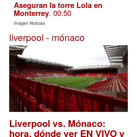
Aseguran la torre Lola en
. 00:50
Monterrey
Imagen Noticias
liverpool - mónaco
Liverpool vs. Mónaco:
hora, dónde ver EN VIVO y