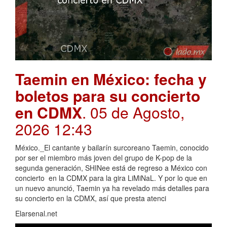
Taemin en México: fecha y
boletos para su concierto
en CDMX
. 05 de Agosto,
2026 12:43
México._El cantante y bailarín surcoreano Taemin, conocido
por ser el miembro más joven del grupo de K-pop de la
segunda generación, SHINee está de regreso a México con
concierto en la CDMX para la gira LiMiNaL. Y por lo que en
un nuevo anunció, Taemin ya ha revelado más detalles para
su concierto en la CDMX, así que presta atenci
Elarsenal.net