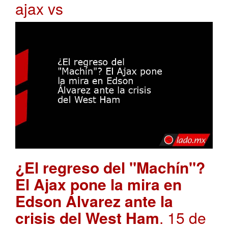
ajax vs
¿El regreso del "Machín"?
El Ajax pone la mira en
Edson Álvarez ante la
crisis del West Ham
. 15 de