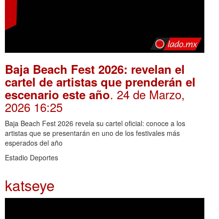
Baja Beach Fest 2026: revelan el
cartel de artistas que prenderán el
. 24 de Marzo,
escenario este año
2026 16:25
Baja Beach Fest 2026 revela su cartel oficial: conoce a los
artistas que se presentarán en uno de los festivales más
esperados del año
Estadio Deportes
katseye