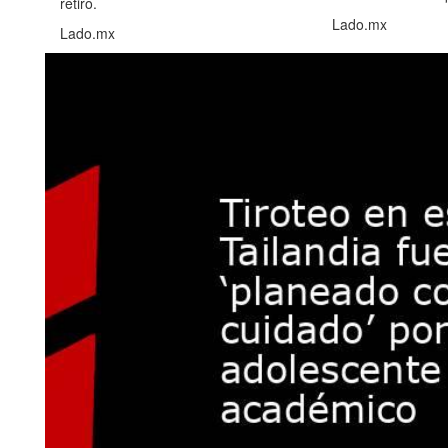
retiro.
Lado.mx
Lado.mx