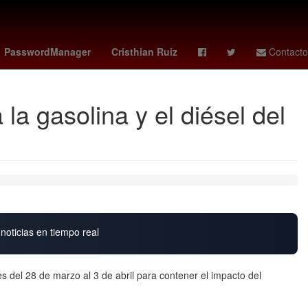
Calor
Selección de fútbol de Gabón
Marc Cucurella
PasswordManager
Cristhian Ruiz
Contacto
a gasolina y el diésel del
noticias en tiempo real
es del 28 de marzo al 3 de abril para contener el impacto del