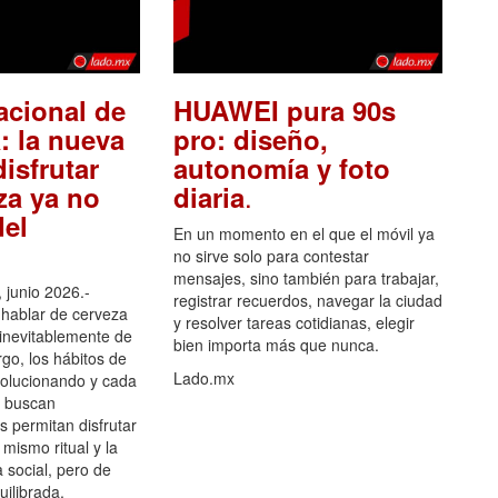
acional de
HUAWEI pura 90s
: la nueva
pro: diseño,
isfrutar
autonomía y foto
.
za ya no
diaria
el
En un momento en el que el móvil ya
no sirve solo para contestar
mensajes, sino también para trabajar,
 junio 2026.-
registrar recuerdos, navegar la ciudad
hablar de cerveza
y resolver tareas cotidianas, elegir
 inevitablemente de
bien importa más que nunca.
go, los hábitos de
Lado.mx
olucionando y cada
 buscan
es permitan disfrutar
 mismo ritual y la
 social, pero de
ilibrada.