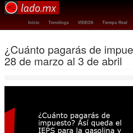
Dólar estadounidense
Maíz transgénico
Aguascalie
Inicio
Trendings
VIDEOS
Tiempo Real
¿Cuánto pagarás de impuest
28 de marzo al 3 de abril