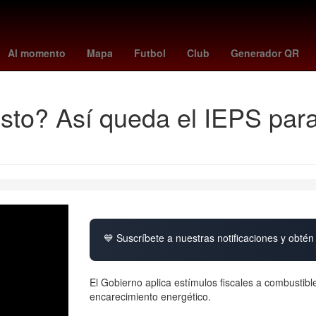
ntes
Amistosos
Brasil
China
frankfurt - hoffenheim
#OndaDe
Al momento
Mapa
Futbol
Club
Generador QR
o? Así queda el IEPS para l
💙 Suscríbete a nuestras notificaciones y obtén 
El Gobierno aplica estímulos fiscales a combustibl
encarecimiento energético.