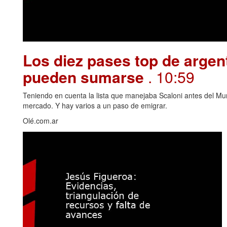
Los diez pases top de argen
pueden sumarse
. 10:59
Teniendo en cuenta la lista que manejaba Scaloni antes del Mu
mercado. Y hay varios a un paso de emigrar.
Olé.com.ar