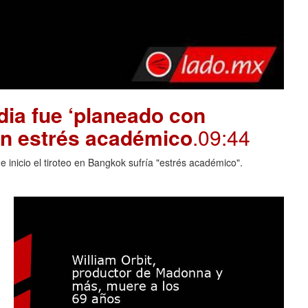
dia fue ‘planeado con
on estrés académico
.09:44
 inicio el tiroteo en Bangkok sufría "estrés académico".