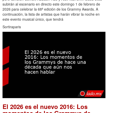
subirán al escenario en directo este domingo 1 de febrero de
2026 para celebrar la 68ª edición de los Grammy Awards. A
continuación, la lista de artistas que harán vibrar la noche en
este evento musical único, que tendrá
Sortiraparis
El 2026 es el nuevo 2016: Los
momentos de los Grammys de