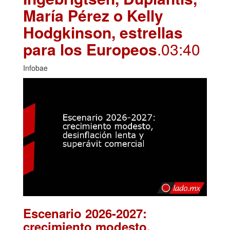
María Pérez o Kelly
Hodgkinson, estrellas
para los Europeos
.03:40
Infobae
Escenario 2026-2027:
crecimiento modesto,