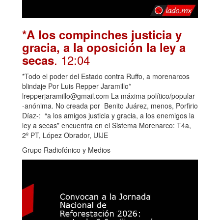
*A los compinches justicia y
gracia, a la oposición la ley a
. 12:04
secas
*Todo el poder del Estado contra Ruffo, a morenarcos
blindaje Por Luis Repper Jaramillo*
lrepperjaramillo@gmail.com La máxima político/popular
-anónima. No creada por Benito Juárez, menos, Porfirio
Díaz-: “a los amigos justicia y gracia, a los enemigos la
ley a secas” encuentra en el Sistema Morenarco: T4a,
2º PT, López Obrador, UIJE
Grupo Radiofónico y Medios