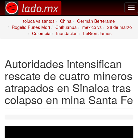
Tog
nav
toluca vs santos
China
Germán Berterame
Rogelio Funes Mori
Chihuahua
mexico vs
26 de marzo
Colombia
Inundación
LeBron James
Autoridades intensifican
rescate de cuatro mineros
atrapados en Sinaloa tras
colapso en mina Santa Fe