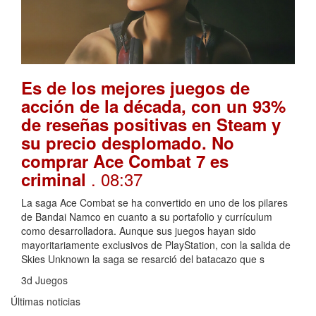
Es de los mejores juegos de
acción de la década, con un 93%
de reseñas positivas en Steam y
su precio desplomado. No
comprar Ace Combat 7 es
. 08:37
criminal
La saga Ace Combat se ha convertido en uno de los pilares
de Bandai Namco en cuanto a su portafolio y currículum
como desarrolladora. Aunque sus juegos hayan sido
mayoritariamente exclusivos de PlayStation, con la salida de
Skies Unknown la saga se resarció del batacazo que s
3d Juegos
Últimas noticias