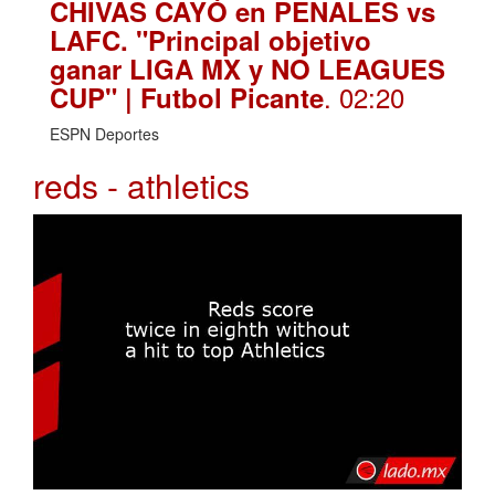
CHIVAS CAYÓ en PENALES vs
LAFC. "Principal objetivo
ganar LIGA MX y NO LEAGUES
. 02:20
CUP" | Futbol Picante
ESPN Deportes
reds - athletics