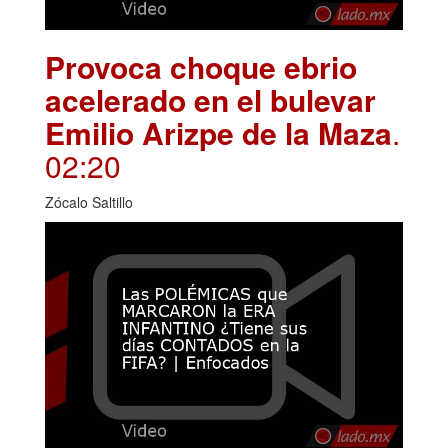
Provoca choque ebrio
acelerado en el bulevar
Emilio Arizpe de la Maza
.
02:20
Zócalo Saltillo