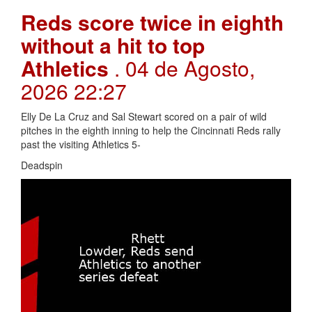
Reds score twice in eighth
without a hit to top
Athletics
. 04 de Agosto,
2026 22:27
Elly De La Cruz and Sal Stewart scored on a pair of wild
pitches in the eighth inning to help the Cincinnati Reds rally
past the visiting Athletics 5-
Deadspin