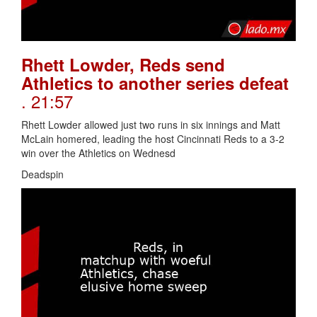
Rhett Lowder, Reds send
Athletics to another series defeat
. 21:57
Rhett Lowder allowed just two runs in six innings and Matt
McLain homered, leading the host Cincinnati Reds to a 3-2
win over the Athletics on Wednesd
Deadspin