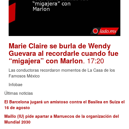
Marie Claire se burla de Wendy
Guevara al recordarle cuando fue
. 17:20
“migajera” con Marlon
Las conductoras recordaron momentos de La Casa de los
Famosos México
Infobae
Últimas noticias
El Barcelona jugará un amistoso contra el Basilea en Suiza el
16 de agosto
Maíllo (IU) pide apartar a Marruecos de la organización del
Mundial 2030