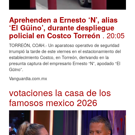
Aprehenden a Ernesto ‘N’, alias
‘El Güino’, durante despliegue
. 20:05
policial en Costco Torreón
TORREÓN, COAH.- Un aparatoso operativo de seguridad
irrumpió la tarde de este viernes en el estacionamiento del
establecimiento Costco, en Torreón, derivando en la
presunta captura del empresario Ernesto “N”, apodado “El
Güino”.
Vanguardia.com.mx
votaciones la casa de los
famosos mexico 2026