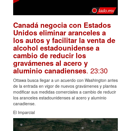
Canadá negocia con Estados
Unidos eliminar aranceles a
los autos y facilitar la venta de
alcohol estadounidense a
cambio de reducir los
gravámenes al acero y
. 23:30
aluminio canadienses
Ottawa busca llegar a un acuerdo con Washington antes
de la entrada en vigor de nuevos gravámenes y plantea
modificar sus medidas comerciales a cambio de reducir
los aranceles estadounidenses al acero y aluminio
canadiense.
El Imparcial