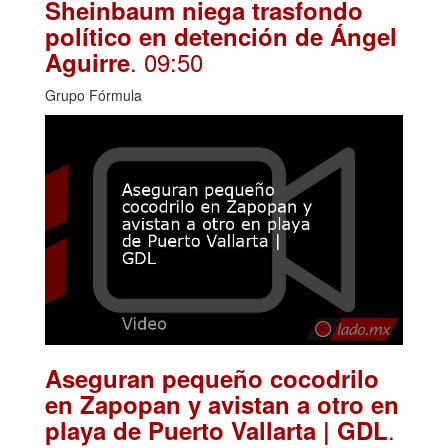
Sheinbaum niega trasfondo
político en detención de Ángel
. 09:50
Aguirre
Grupo Fórmula
Aseguran pequeño cocodrilo
en Zapopan y avistan a otro en
.
playa de Puerto Vallarta | GDL