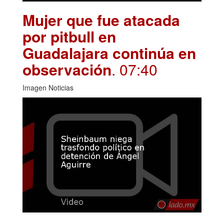
Mujer que fue atacada
por pitbull en
Guadalajara continúa en
observación
. 07:40
Imagen Noticias