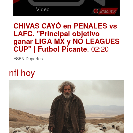
CHIVAS CAYÓ en PENALES vs
LAFC. "Principal objetivo
ganar LIGA MX y NO LEAGUES
. 02:20
CUP" | Futbol Picante
ESPN Deportes
nfl hoy