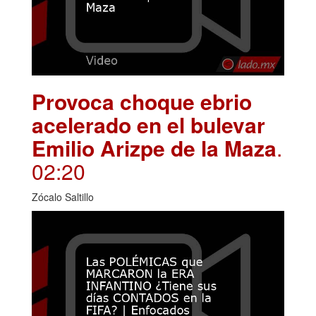
Provoca choque ebrio
acelerado en el bulevar
Emilio Arizpe de la Maza
.
02:20
Zócalo Saltillo