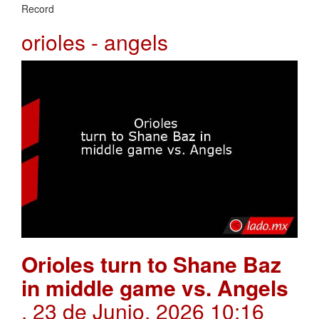
Record
orioles - angels
Orioles turn to Shane Baz
in middle game vs. Angels
. 23 de Junio, 2026 10:16