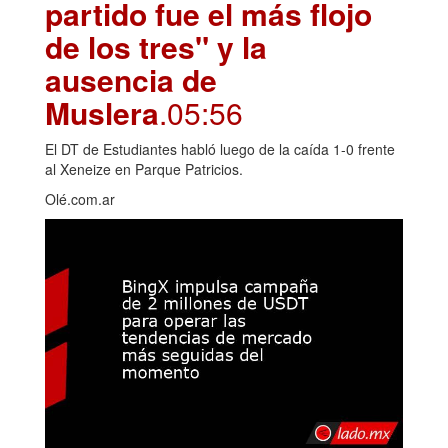
partido fue el más flojo
de los tres" y la
ausencia de
Muslera
.05:56
El DT de Estudiantes habló luego de la caída 1-0 frente
al Xeneize en Parque Patricios.
Olé.com.ar