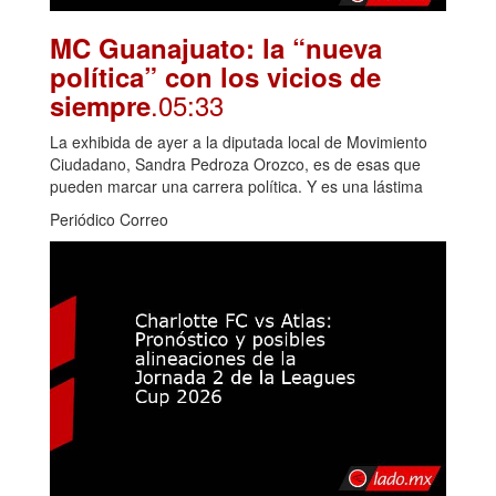
MC Guanajuato: la “nueva
política” con los vicios de
.05:33
siempre
La exhibida de ayer a la diputada local de Movimiento
Ciudadano, Sandra Pedroza Orozco, es de esas que
pueden marcar una carrera política. Y es una lástima
Periódico Correo