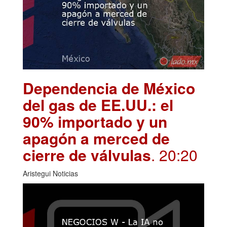
Dependencia de México
del gas de EE.UU.: el
90% importado y un
apagón a merced de
cierre de válvulas
. 20:20
Aristegui Noticias