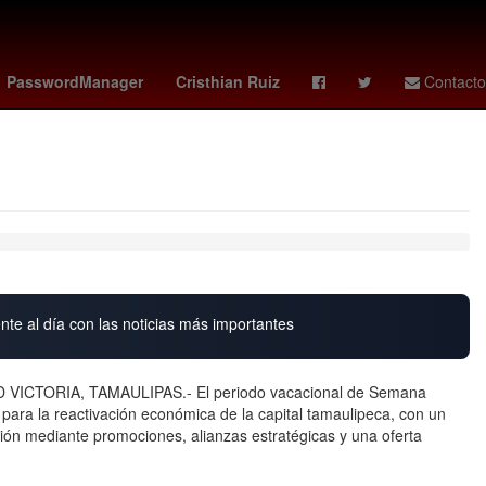
Star Wars
Cartagena de Indias
Venezolanos
América
PasswordManager
Cristhian Ruiz
Contacto
nte al día con las noticias más importantes
D VICTORIA, TAMAULIPAS.- El periodo vacacional de Semana
para la reactivación económica de la capital tamaulipeca, con un
ión mediante promociones, alianzas estratégicas y una oferta