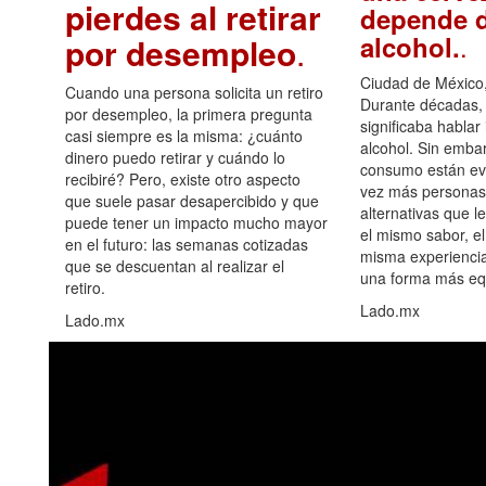
pierdes al retirar
depende d
.
alcohol.
por desempleo
.
Ciudad de México,
Cuando una persona solicita un retiro
Durante décadas, 
por desempleo, la primera pregunta
significaba hablar
casi siempre es la misma: ¿cuánto
alcohol. Sin embar
dinero puedo retirar y cuándo lo
consumo están ev
recibiré? Pero, existe otro aspecto
vez más personas
que suele pasar desapercibido y que
alternativas que l
puede tener un impacto mucho mayor
el mismo sabor, el
en el futuro: las semanas cotizadas
misma experiencia
que se descuentan al realizar el
una forma más equ
retiro.
Lado.mx
Lado.mx