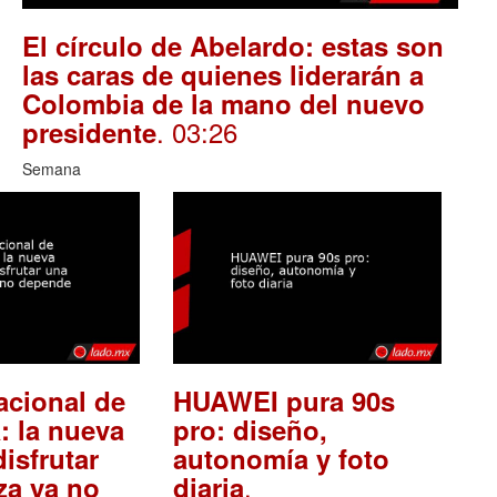
El círculo de Abelardo: estas son
las caras de quienes liderarán a
Colombia de la mano del nuevo
. 03:26
presidente
Semana
acional de
HUAWEI pura 90s
: la nueva
pro: diseño,
isfrutar
autonomía y foto
.
za ya no
diaria