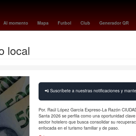
- braves
Juegos Centroamericanos y del Caribe
Detroit Pistons
Al momento
Mapa
Futbol
Club
Generador QR
o local
📲 Suscríbete a nuestras notificaciones y mante
Por. Raúl López García Expreso-La Razón CIUDA
Santa 2026 se perfila como una oportunidad clave 
sector hotelero que busca consolidar su recuperac
enfocada en el turismo familiar y de paso.