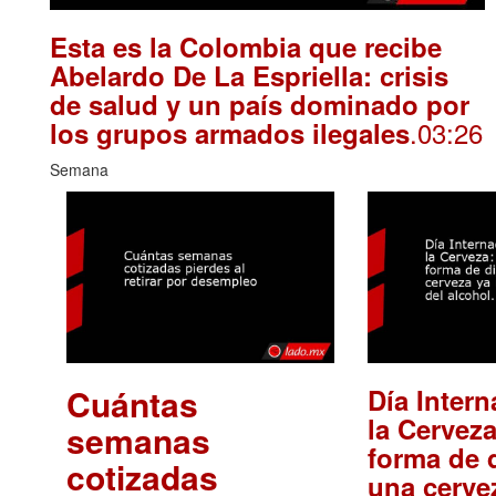
Esta es la Colombia que recibe
Abelardo De La Espriella: crisis
de salud y un país dominado por
.03:26
los grupos armados ilegales
Semana
Cuántas
Día Intern
la Cerveza
semanas
forma de d
cotizadas
una cerve