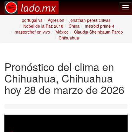
Tog
nav
portugal vs
Agresión
jonathan perez chivas
Nobel de la Paz 2018
China
metroid prime 4
masterchef en vivo
México
Claudia Sheinbaum Pardo
Chihuahua
Pronóstico del clima en
Chihuahua, Chihuahua
hoy 28 de marzo de 2026