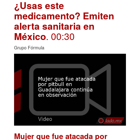
¿Usas este
medicamento? Emiten
alerta sanitaria en
México
. 00:30
Grupo Fórmula
Mujer que fue atacada por