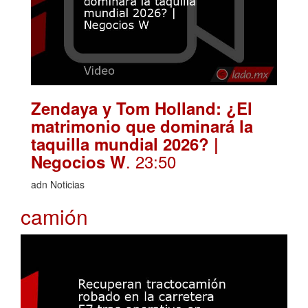
Zendaya y Tom Holland: ¿El
matrimonio que dominará la
taquilla mundial 2026? |
. 23:50
Negocios W
adn Noticias
camión