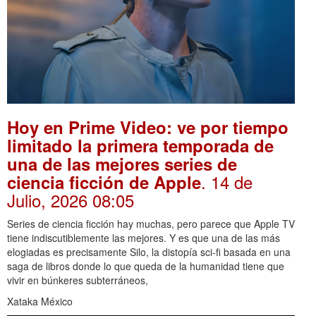
Hoy en Prime Video: ve por tiempo
limitado la primera temporada de
una de las mejores series de
. 14 de
ciencia ficción de Apple
Julio, 2026 08:05
Series de ciencia ficción hay muchas, pero parece que Apple TV
tiene indiscutiblemente las mejores. Y es que una de las más
elogiadas es precisamente Silo, la distopía sci-fi basada en una
saga de libros donde lo que queda de la humanidad tiene que
vivir en búnkeres subterráneos,
Xataka México