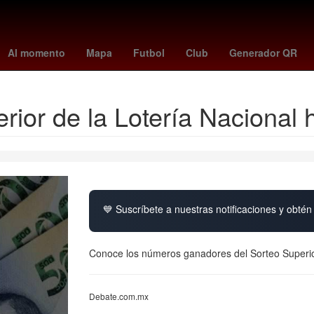
liga mx posiciones
Miguel Hidalgo
scott eastwood
boston vs yan
Al momento
Mapa
Futbol
Club
Generador QR
rior de la Lotería Nacional
💙 Suscríbete a nuestras notificaciones y obtén 
Conoce los números ganadores del Sorteo Superio
Debate.com.mx