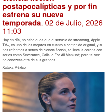
postapocalípticas y por fin
estrena su nueva
temporada
. 02 de Julio, 2026
11:03
Hoy en día, no cabe duda que el servicio de streaming, Apple
TV+, es uno de los mejores en cuanto a contenido original, y si
nos referimos a series de ciencia ficción, se lleva la corona con
series como Severance, Calls, o For All Mankind; pero tal vez
no conozcas otra de sus grandes
Xataka México