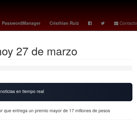
kees
rodolfo cota
méxico vs colombia femenil
PasswordManager
Cristhian Ruiz
Contacto
 hoy 27 de marzo
noticias en tiempo real
r que entrega un premio mayor de 17 millones de pesos