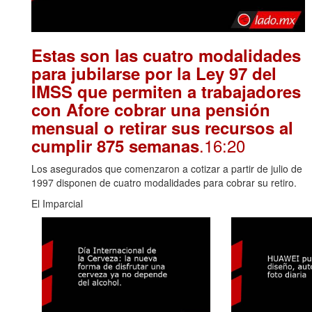
Estas son las cuatro modalidades
para jubilarse por la Ley 97 del
IMSS que permiten a trabajadores
con Afore cobrar una pensión
mensual o retirar sus recursos al
.16:20
cumplir 875 semanas
Los asegurados que comenzaron a cotizar a partir de julio de
1997 disponen de cuatro modalidades para cobrar su retiro.
El Imparcial