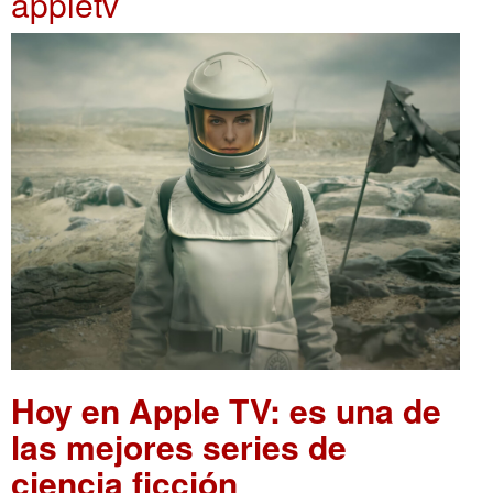
appletv
Hoy en Apple TV: es una de
las mejores series de
ciencia ficción