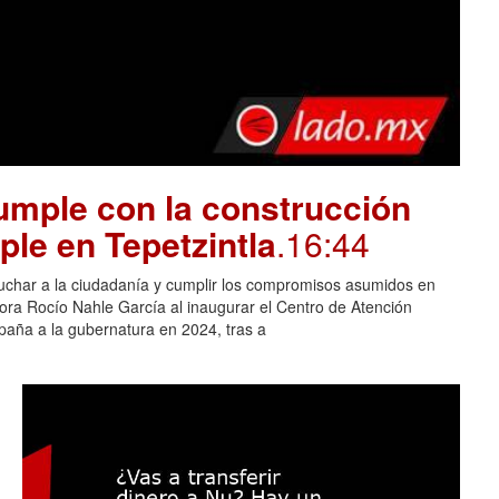
mple con la construcción
ple en Tepetzintla
.16:44
cuchar a la ciudadanía y cumplir los compromisos asumidos en
adora Rocío Nahle García al inaugurar el Centro de Atención
aña a la gubernatura en 2024, tras a