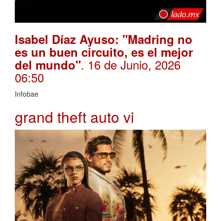
Isabel Díaz Ayuso: "Madring no
es un buen circuito, es el mejor
. 16 de Junio, 2026
del mundo"
06:50
Infobae
grand theft auto vi