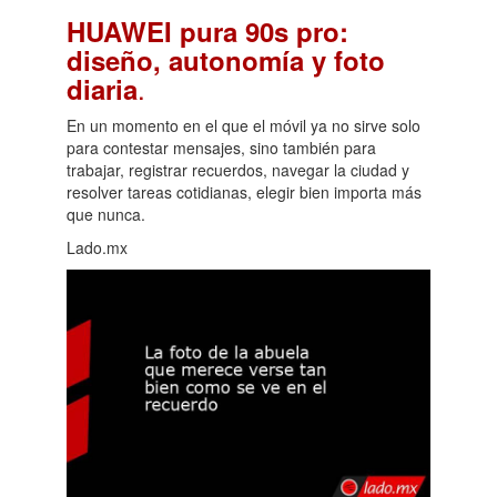
HUAWEI pura 90s pro:
diseño, autonomía y foto
.
diaria
En un momento en el que el móvil ya no sirve solo
para contestar mensajes, sino también para
trabajar, registrar recuerdos, navegar la ciudad y
resolver tareas cotidianas, elegir bien importa más
que nunca.
Lado.mx