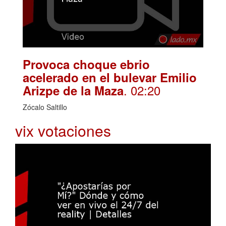
Provoca choque ebrio
acelerado en el bulevar Emilio
. 02:20
Arizpe de la Maza
Zócalo Saltillo
vix votaciones