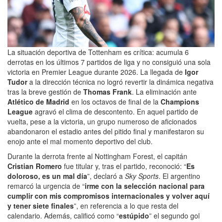
La situación deportiva de Tottenham es crítica: acumula 6
derrotas en los últimos 7 partidos de liga y no consiguió una sola
victoria en Premier League durante 2026. La llegada de
Igor
Tudor
a la dirección técnica no logró revertir la dinámica negativa
tras la breve gestión de
Thomas Frank
. La eliminación ante
Atlético de Madrid
en los octavos de final de la
Champions
League
agravó el clima de descontento. En aquel partido de
vuelta, pese a la victoria, un grupo numeroso de aficionados
abandonaron el estadio antes del pitido final y manifestaron su
enojo ante el mal momento deportivo del club.
Durante la derrota frente al Nottingham Forest, el capitán
Cristian Romero
fue titular y, tras el partido, reconoció: “
Es
doloroso, es un mal día
”, declaró a
Sky Sports
. El argentino
remarcó la urgencia de “
irme con la selección nacional para
cumplir con mis compromisos internacionales y volver aquí
y tener siete finales
”, en referencia a lo que resta del
calendario. Además, calificó como “
estúpido
” el segundo gol