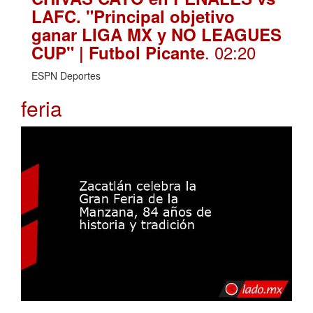
LAFC. "Principal objetivo
ganar LIGA MX y NO LEAGUES
. 02:20
CUP" | Futbol Picante
ESPN Deportes
feria