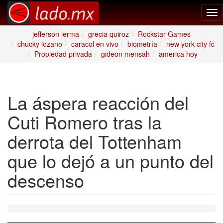
Tog
nav
jefferson lerma
grecia quiroz
Rockstar Games
chucky lozano
caracol en vivo
biometría
new york city fc
Propiedad privada
gideon mensah
america hoy
La áspera reacción del
Cuti Romero tras la
derrota del Tottenham
que lo dejó a un punto del
descenso