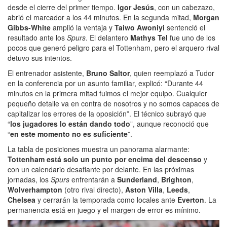
desde el cierre del primer tiempo.
Igor Jesús
, con un cabezazo,
abrió el marcador a los 44 minutos. En la segunda mitad,
Morgan
Gibbs-White
amplió la ventaja y
Taiwo Awoniyi
sentenció el
resultado ante los
Spurs
. El delantero
Mathys Tel
fue uno de los
pocos que generó peligro para el Tottenham, pero el arquero rival
detuvo sus intentos.
El entrenador asistente,
Bruno Saltor
, quien reemplazó a Tudor
en la conferencia por un asunto familiar, explicó: “Durante 44
minutos en la primera mitad fuimos el mejor equipo. Cualquier
pequeño detalle va en contra de nosotros y no somos capaces de
capitalizar los errores de la oposición”. El técnico subrayó que
“
los jugadores lo están dando todo
”, aunque reconoció que
“
en este momento no es suficiente
”.
La tabla de posiciones muestra un panorama alarmante:
Tottenham está solo un punto por encima del descenso
y
con un calendario desafiante por delante. En las próximas
jornadas, los
Spurs
enfrentarán a
Sunderland
,
Brighton
,
Wolverhampton
(otro rival directo),
Aston Villa
,
Leeds
,
Chelsea
y cerrarán la temporada como locales ante
Everton
. La
permanencia está en juego y el margen de error es mínimo.