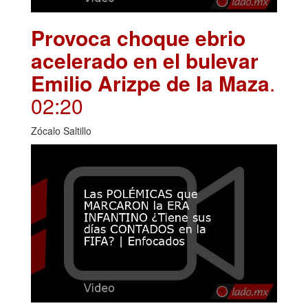
Provoca choque ebrio
acelerado en el bulevar
Emilio Arizpe de la Maza
.
02:20
Zócalo Saltillo