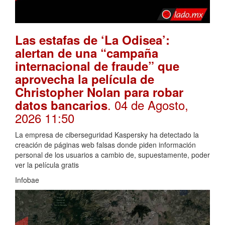
Las estafas de ‘La Odisea’:
alertan de una “campaña
internacional de fraude” que
aprovecha la película de
Christopher Nolan para robar
. 04 de Agosto,
datos bancarios
2026 11:50
La empresa de ciberseguridad Kaspersky ha detectado la
creación de páginas web falsas donde piden información
personal de los usuarios a cambio de, supuestamente, poder
ver la película gratis
Infobae