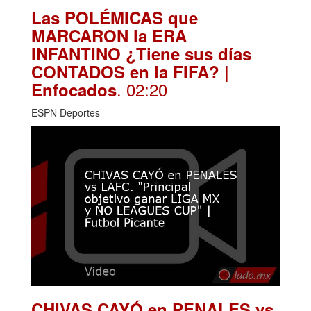
Las POLÉMICAS que
MARCARON la ERA
INFANTINO ¿Tiene sus días
CONTADOS en la FIFA? |
. 02:20
Enfocados
ESPN Deportes
CHIVAS CAYÓ en PENALES vs