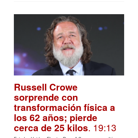
Russell Crowe
sorprende con
transformación física a
los 62 años; pierde
cerca de 25 kilos
. 19:13