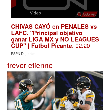
CHIVAS CAYÓ en PENALES vs
LAFC. "Principal objetivo
ganar LIGA MX y NO LEAGUES
. 02:20
CUP" | Futbol Picante
ESPN Deportes
trevor etienne