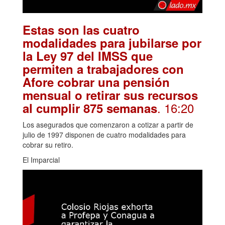
Estas son las cuatro
modalidades para jubilarse por
la Ley 97 del IMSS que
permiten a trabajadores con
Afore cobrar una pensión
mensual o retirar sus recursos
. 16:20
al cumplir 875 semanas
Los asegurados que comenzaron a cotizar a partir de
julio de 1997 disponen de cuatro modalidades para
cobrar su retiro.
El Imparcial