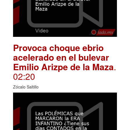
Provoca choque ebrio
acelerado en el bulevar
Emilio Arizpe de la Maza
.
02:20
Zócalo Saltillo