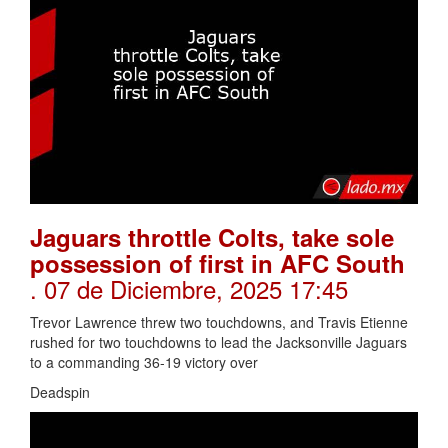
Jaguars throttle Colts, take sole
possession of first in AFC South
. 07 de Diciembre, 2025 17:45
Trevor Lawrence threw two touchdowns, and Travis Etienne
rushed for two touchdowns to lead the Jacksonville Jaguars
to a commanding 36-19 victory over
Deadspin