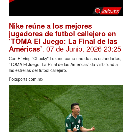
Nike reúne a los mejores
jugadores de futbol callejero en
‘TOMA El Juego: La Final de las
. 07 de Junio, 2026 23:25
Américas’
Con Hirving "Chucky" Lozano como uno de sus estandartes,
"TOMA El Juego: La Final de las Américas" da visibilidad a
las estrellas del futbol callejero.
Foxsports.com.mx