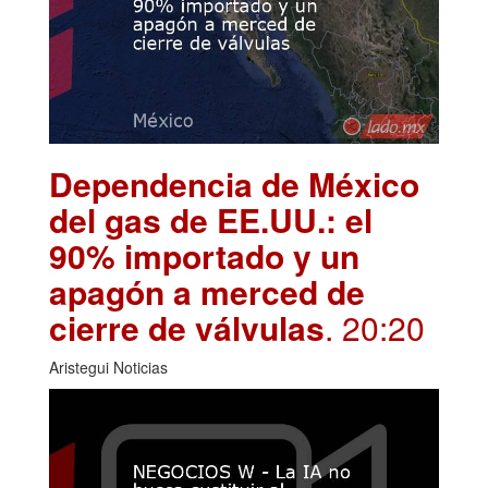
Dependencia de México
del gas de EE.UU.: el
90% importado y un
apagón a merced de
cierre de válvulas
. 20:20
Aristegui Noticias