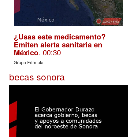
¿Usas este medicamento?
Emiten alerta sanitaria en
. 00:30
México
Grupo Fórmula
becas sonora