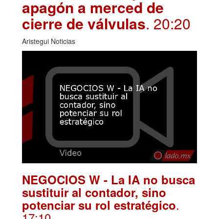
apagón a merced de
cierre de válvulas
. 20:20
Aristegui Noticias
NEGOCIOS W - La IA no busca
sustituir al contador, sino
.
potenciar su rol estratégico
17:10