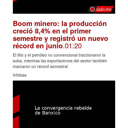
Boom minero: la producción
creció 8,4% en el primer
semestre y registró un nuevo
.01:20
récord en junio
El litio y el petróleo no convencional traccionaron la
suba, mientras las exportaciones del sector también
marcaron un récord semestral
Infobae