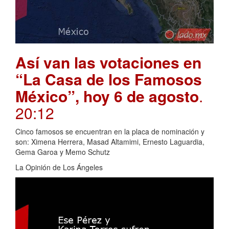
Así van las votaciones en
“La Casa de los Famosos
México”, hoy 6 de agosto
.
20:12
Cinco famosos se encuentran en la placa de nominación y
son: Ximena Herrera, Masad Altamimi, Ernesto Laguardia,
Gema Garoa y Memo Schutz
La Opinión de Los Ángeles