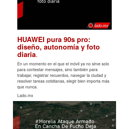
HUAWEI pura 90s pro:
diseño, autonomía y foto
.
diaria
En un momento en el que el móvil ya no sirve solo
para contestar mensajes, sino también para
trabajar, registrar recuerdos, navegar la ciudad y
resolver tareas cotidianas, elegir bien importa más
que nunca.
Lado.mx