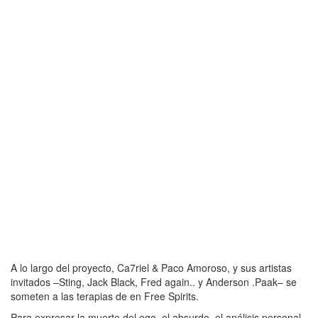
A lo largo del proyecto, Ca7riel & Paco Amoroso, y sus artistas
invitados –Sting, Jack Black, Fred again.. y Anderson .Paak– se
someten a las terapias de en Free Spirits.
Para expresar la muerte del ego, el absurdo, el análisis personal