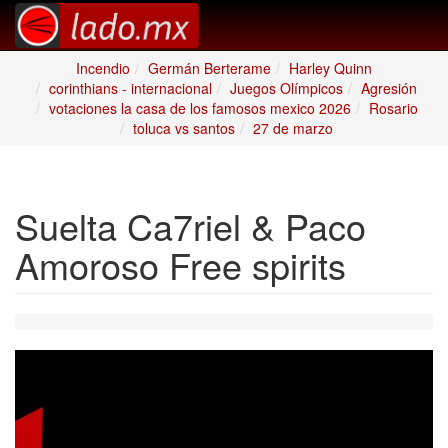
Incendio
Germán Berterame
Harley Quinn
corinthians - internacional
Juegos Olímpicos
Agresión
votaciones la casa de los famosos mexico 2026
Rosario
toluca vs santos
27 de marzo
Suelta Ca7riel & Paco
Amoroso Free spirits