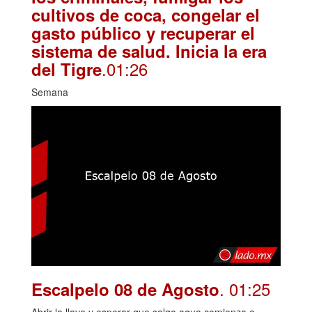
cultivos de coca, congelar el
gasto público y recuperar el
sistema de salud. Inicia la era
.01:26
del Tigre
Semana
. 01:25
Escalpelo 08 de Agosto