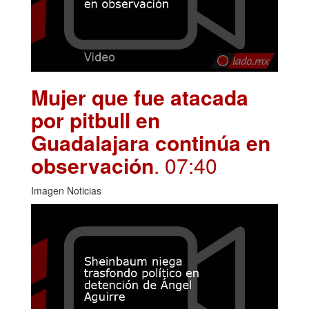
Mujer que fue atacada
por pitbull en
Guadalajara continúa en
observación
. 07:40
Imagen Noticias