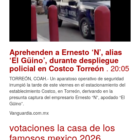
Aprehenden a Ernesto ‘N’, alias
‘El Güino’, durante despliegue
. 20:05
policial en Costco Torreón
TORREÓN, COAH.- Un aparatoso operativo de seguridad
irrumpió la tarde de este viernes en el estacionamiento del
establecimiento Costco, en Torreón, derivando en la
presunta captura del empresario Ernesto “N”, apodado “El
Güino”.
Vanguardia.com.mx
votaciones la casa de los
famosos mexico 2026