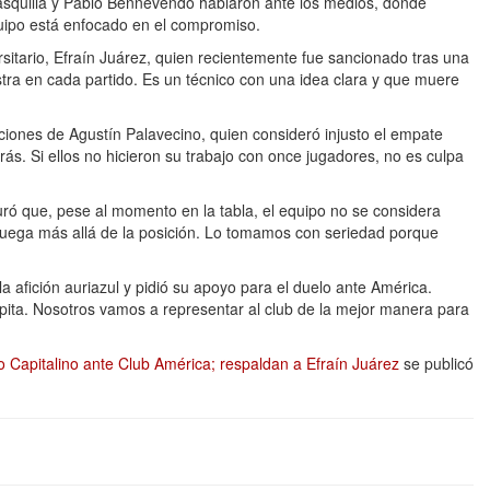
rrasquilla y Pablo Bennevendo hablaron ante los medios, donde
quipo está enfocado en el compromiso.
rsitario, Efraín Juárez, quien recientemente fue sancionado tras una
tra en cada partido. Es un técnico con una idea clara y que muere
iones de Agustín Palavecino, quien consideró injusto el empate
ás. Si ellos no hicieron su trabajo con once jugadores, no es culpa
ró que, pese al momento en la tabla, el equipo no se considera
e juega más allá de la posición. Lo tomamos con seriedad porque
 afición auriazul y pidió su apoyo para el duelo ante América.
ita. Nosotros vamos a representar al club de la mejor manera para
 Capitalino ante Club América; respaldan a Efraín Juárez
se publicó