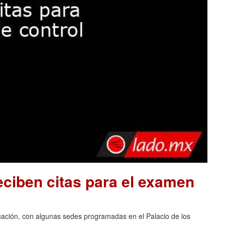
ciben citas para el examen
luación, con algunas sedes programadas en el Palacio de los