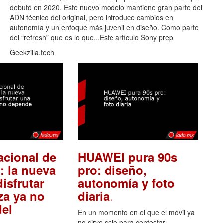
debutó en 2020. Este nuevo modelo mantiene gran parte del
ADN técnico del original, pero introduce cambios en
autonomía y un enfoque más juvenil en diseño. Como parte
del “refresh” que es lo que...Este artículo Sony prep
Geekzilla.tech
acional de
HUAWEI pura 90s
: la nueva
pro: diseño,
isfrutar
autonomía y foto
.
za ya no
diaria
el
En un momento en el que el móvil ya
no sirve solo para contestar