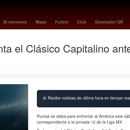
irlo
Temporada
España
26 de marzo
Vinícius Júnior
ipab
Al momento
Mapa
Futbol
Club
Generador QR
a el Clásico Capitalino ant
🚨 Recibe noticias de última hora en tiempo real
Pumas se alista para enfrentar al América este sá
correspondiente a la jornada 12 de la Liga MX.