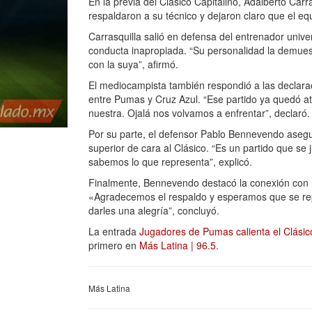
En la previa del Clásico Capitalino, Adalberto Ca
respaldaron a su técnico y dejaron claro que el e
Carrasquilla salió en defensa del entrenador unive
conducta inapropiada. “Su personalidad la demues
con la suya”, afirmó.
El mediocampista también respondió a las declarac
entre Pumas y Cruz Azul. “Ese partido ya quedó atr
nuestra. Ojalá nos volvamos a enfrentar”, declaró.
Por su parte, el defensor Pablo Bennevendo asegu
superior de cara al Clásico. “Es un partido que s
sabemos lo que representa”, explicó.
Finalmente, Bennevendo destacó la conexión con la
«Agradecemos el respaldo y esperamos que se rep
darles una alegría”, concluyó.
La entrada
Jugadores de Pumas calienta el Clásico
primero en
Más Latina | 96.5
.
Más Latina