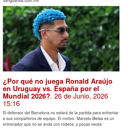
Vanguardia.com.mx
¿Por qué no juega Ronald Araújo
en Uruguay vs. España por el
. 26 de Junio, 2026
Mundial 2026?
15:16
El defensor del Barcelona no estará de la partida para enfrentar
a sus compañeros de equipo. El motivo. Marcelo Bielsa es un
entrenador que no se anda con rodeos, y pocas veces