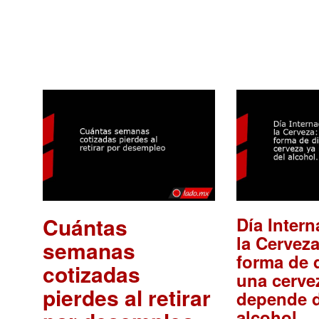
Cuántas
Día Intern
la Cerveza
semanas
forma de d
cotizadas
una cerve
pierdes al retirar
depende d
.
alcohol.