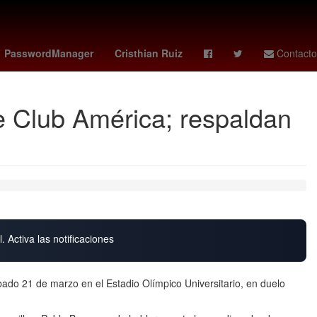
nantes vs
Mette Frederiksen
PasswordManager
Cristhian Ruiz
Contacto
e Club América; respaldan
. Activa las notificaciones
bado 21 de marzo en el Estadio Olímpico Universitario, en duelo