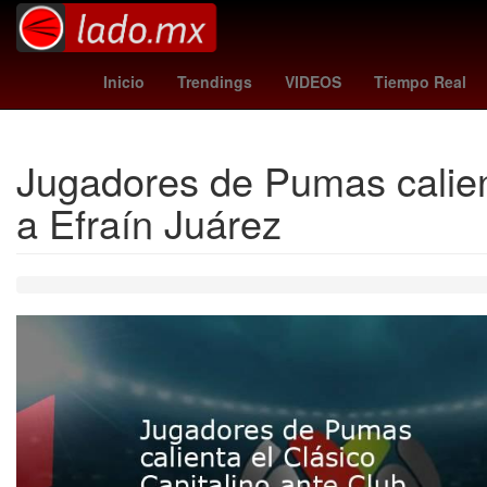
avioneta nazca
Gobierno
p
Inicio
Trendings
VIDEOS
Tiempo Real
Jugadores de Pumas calient
a Efraín Juárez