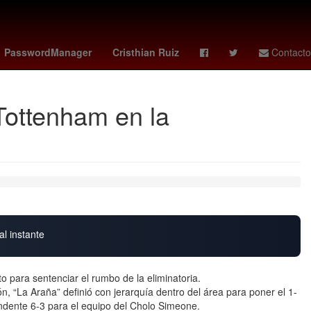
2024
Proyecto
Enfermedad respiratoria
Lionel Messi
PasswordManager
Cristhian Ruiz
Contacto
Tottenham en la
al instante
o para sentenciar el rumbo de la eliminatoria.
n, “La Araña” definió con jerarquía dentro del área para poner el 1-
undente 6-3 para el equipo del Cholo Simeone.