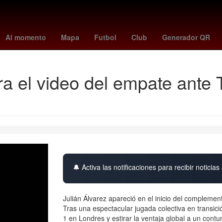
e
Baloncesto
Tribunal Electoral del Poder Judicial de la Federación
Al momento
Mapa
Futbol
Club
Generador QR
ra el video del empate ante 
🔔 Activa las notificaciones para recibir noticias 
Julián Álvarez apareció en el inicio del complement
Tras una espectacular jugada colectiva en transició
1 en Londres y estirar la ventaja global a un cont