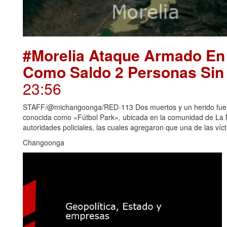
#Morelia Ataque Armado En
Como Saldo 2 Personas Sin 
23:56
STAFF/@michangoonga/RED-113 Dos muertos y un herido fue e
conocida como «Fútbol Park», ubicada en la comunidad de La M
autoridades policiales, las cuales agregaron que una de las vícti
Changoonga