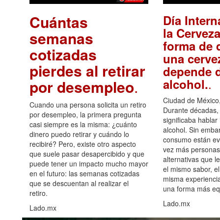
Cuántas
Día Intern
la Cerveza
semanas
forma de d
cotizadas
una cerve
pierdes al retirar
depende d
.
alcohol.
por desempleo
.
Ciudad de México,
Cuando una persona solicita un retiro
Durante décadas, 
por desempleo, la primera pregunta
significaba hablar
casi siempre es la misma: ¿cuánto
alcohol. Sin embar
dinero puedo retirar y cuándo lo
consumo están ev
recibiré? Pero, existe otro aspecto
vez más personas
que suele pasar desapercibido y que
alternativas que l
puede tener un impacto mucho mayor
el mismo sabor, el
en el futuro: las semanas cotizadas
misma experiencia
que se descuentan al realizar el
una forma más equ
retiro.
Lado.mx
Lado.mx