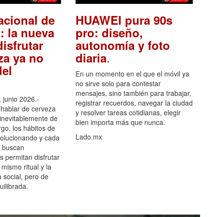
acional de
HUAWEI pura 90s
: la nueva
pro: diseño,
isfrutar
autonomía y foto
.
za ya no
diaria
el
En un momento en el que el móvil ya
no sirve solo para contestar
mensajes, sino también para trabajar,
 junio 2026.-
registrar recuerdos, navegar la ciudad
hablar de cerveza
y resolver tareas cotidianas, elegir
 inevitablemente de
bien importa más que nunca.
go, los hábitos de
Lado.mx
olucionando y cada
 buscan
es permitan disfrutar
 mismo ritual y la
 social, pero de
ilibrada.