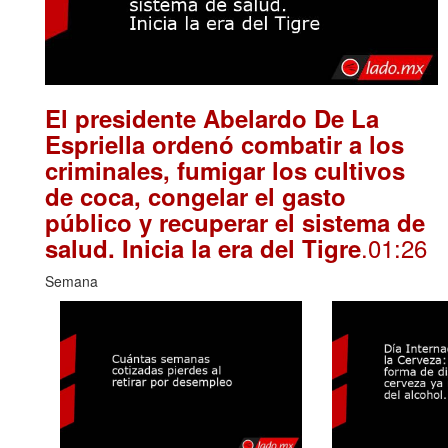
El presidente Abelardo De La
Espriella ordenó combatir a los
criminales, fumigar los cultivos
de coca, congelar el gasto
público y recuperar el sistema de
.01:26
salud. Inicia la era del Tigre
Semana