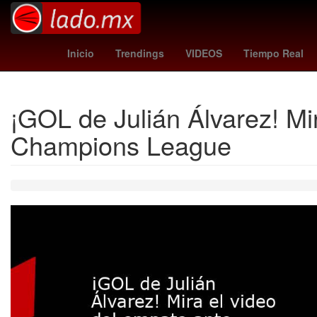
Perú
Morena
Juegos Olímpicos de París 2024
Inmuebl
Inicio
Trendings
VIDEOS
Tiempo Real
¡GOL de Julián Álvarez! Mi
Champions League