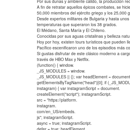
Por sus dunas y ambiente cálido, la producción recu
A fin de retratar aquellos épicos combates, se hic
50,000 miembros del ejército griego y los 25,000 
Desde expertos militares de Bulgaria y hasta unos
temperaturas que superaron los 38 grados.
El Médano, Santa María y El Chileno.
Conocidas por sus aguas cristalinas y belleza natu
Hoy por hoy, existen tours turísticos que pueden 
Pacífico escenificaron uno de los episodios más co
Si gustas disfrutar de este clásico moderno a ca
través de HBO Max y Netflix.
(function() { window.
_JS_MODULES = window.
_JS_MODULES || {}; var headElement = document
getElementsByTagName("head")[0]; if (_JS_MOD
instagram) { var instagramScript = document.
createElement("script"); instagramScript.
src = "https://platform.
instagram.
com/en_US/embeds.
js"; instagramScript.
async = true; instagramScript.
defer = true; headElement.