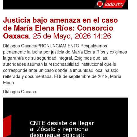
Justicia bajo amenaza en el caso
de María Elena Ríos: Consorcio
. 25 de Mayo, 2026 14:26
Oaxaca
Diálogos Oaxaca/PRONUNCIAMIENTO Respaldamos
plenamente la lucha por justicia de María Elena Ríos y exigimos
la garantía de su seguridad integral. Exigimos que las
autoridades asuman la responsabilidad institucional que le
corresponde ante un caso donde la impunidad local ha sido
reiterada y documentada. El 9 de septiembre de 2019, María
Elena
Diálogos Oaxaca