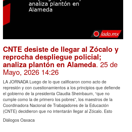
CNTE desiste de llegar al Zócalo y
reprocha despliegue policial;
. 25 de
analiza plantón en Alameda
Mayo, 2026 14:26
LA JORNADA Luego de lo que calificaron como acto de
represión y con cuestionamientos a los principios que defiende
el gobierno de la presidenta Claudia Sheinbaum, “que no
cumple como la de primero los pobres”, los maestros de la
Coordinadora Nacional de Trabajadores de la Educación
(CNTE) decidieron que no intentarán llegar al Zócalo. Esto
Diálogos Oaxaca