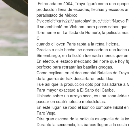
Estrenada en 2004, Troya figuró como una epopeya
producción llena de espadas, flechas y escudos am
paradisiaco de México.
{"videoId":"xa1v2zi","autoplay":true,"title":"Nuevo
II se ambientó en Vietnam, pero pocos saben que e
libremente en La Iliada de Homero, la película nos
C.
cuando el joven Paris rapta a la reina Helena.
Gracias a este hecho, se desencadena una lucha en
Sin embargo, en la ficción fue nada menos que en 
En efecto, el estado mexicano del norte que hoy fi
perfecto para retratar las batallas griegas.
Como explican en el documental Batallas de Troya
de la guerra de Irak descartaron esta idea.
Fue así que la producción optó por trasladarse a 
Para mayor exactitud a El Salto del Caribe.
Ubicado sobre un arroyo seco, es una zona árida ca
pasear en cuatrimotos o motocicletas.
En este lugar, se rodó el icónico combate inicial en
Faro Viejo.
Otra gran escena de la película es aquella de la in
Durante la secuencia, los barcos llegan a la costa