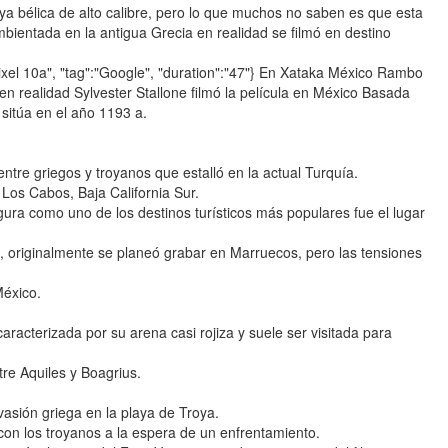
 bélica de alto calibre, pero lo que muchos no saben es que esta
bientada en la antigua Grecia en realidad se filmó en destino
 Pixel 10a", "tag":"Google", "duration":"47"} En Xataka México Rambo
n realidad Sylvester Stallone filmó la película en México Basada
 sitúa en el año 1193 a.
tre griegos y troyanos que estalló en la actual Turquía.
Los Cabos, Baja California Sur.
gura como uno de los destinos turísticos más populares fue el lugar
, originalmente se planeó grabar en Marruecos, pero las tensiones
México.
racterizada por su arena casi rojiza y suele ser visitada para
tre Aquiles y Boagrius.
vasión griega en la playa de Troya.
 con los troyanos a la espera de un enfrentamiento.