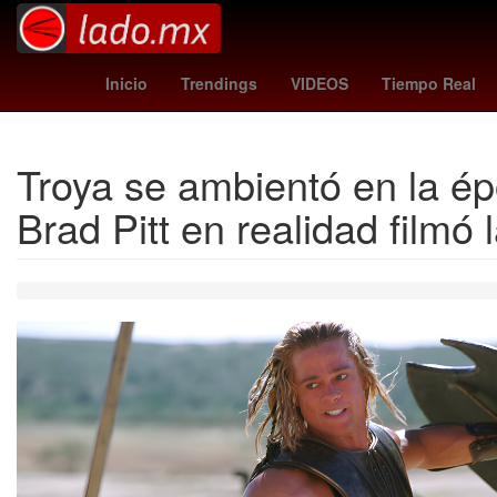
Sumatra
Deslizamiento de tierra
2 de diciembre
Club Atléti
Inicio
Trendings
VIDEOS
Tiempo Real
Troya se ambientó en la ép
Brad Pitt en realidad filmó