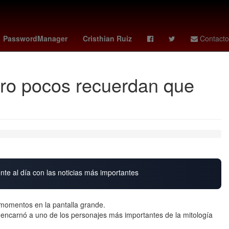
Zimbabue
mönchengladbach - frankfurt
MasterChef Celebrity
PasswordManager
Cristhian Ruiz
Contacto
ero pocos recuerdan que
nte al día con las noticias más importantes
momentos en la pantalla grande.
 encarnó a uno de los personajes más importantes de la mitología