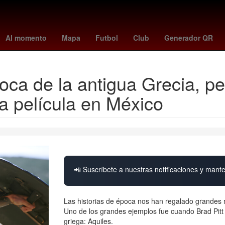
co Talleres
Casino en línea
Legia de Varsovia
James Mangold
Al momento
Mapa
Futbol
Club
Generador QR
oca de la antigua Grecia, p
 la película en México
📲 Suscríbete a nuestras notificaciones y mante
Las historias de época nos han regalado grandes 
Uno de los grandes ejemplos fue cuando Brad Pitt
griega: Aquiles.