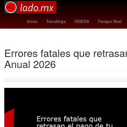
Santos Laguna femenil
Manu Chao
Maya Zapata
1
Inicio
Trendings
VIDEOS
Tiempo Real
Errores fatales que retrasa
Anual 2026