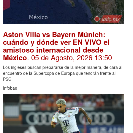
Aston Villa vs Bayern Múnich:
cuándo y dónde ver EN VIVO el
amistoso internacional desde
. 05 de Agosto, 2026 13:50
México
Los ingleses buscan prepararse de la mejor manera, de cara al
encuentro de la Supercopa de Europa que tendrán frente al
PSG
Infobae