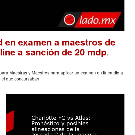
ad en examen a maestros de
ine a sanción de 20 mdp
.
para Maestras y Maestros para aplicar un examen en línea dio a
n el que concursaban