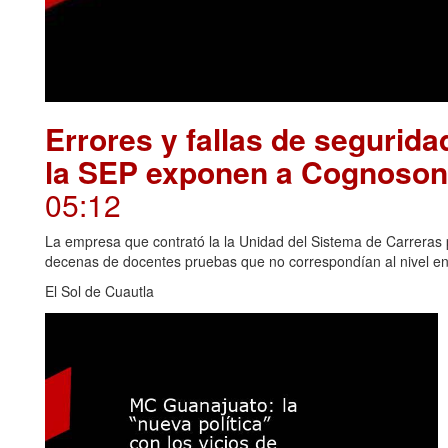
Errores y fallas de segurid
la SEP exponen a Cognosonl
05:12
La empresa que contrató la la Unidad del Sistema de Carreras 
decenas de docentes pruebas que no correspondían al nivel e
El Sol de Cuautla