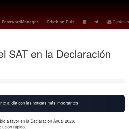
al Superior de Justicia de la Ciudad de México
Mercurio
PasswordManager
Cristhian Ruiz
Contacto
del SAT en la Declaración
nte al día con las noticias más importantes
do a favor en la Declaración Anual 2026.
lución rápido.