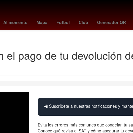
985
Terremoto de México de 1985
Tratamiento de aguas
Tribun
Al momento
Mapa
Futbol
Club
Generador QR
Corrupción de menores
Josué Alvarado
n el pago de tu devolución 
📲 Suscríbete a nuestras notificaciones y mante
Evita los errores más comunes que congelan tu sal
Conoce qué revisa el SAT y cómo asegurar tu devo