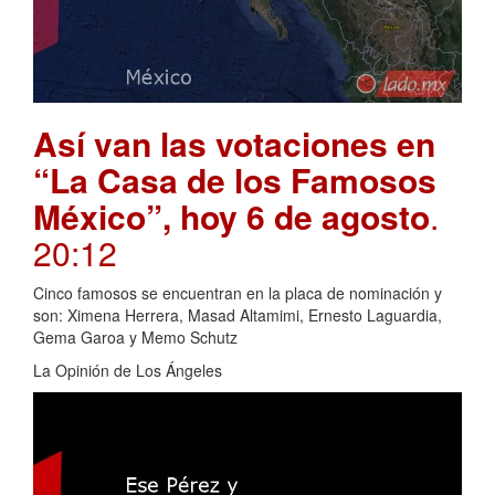
Así van las votaciones en
“La Casa de los Famosos
México”, hoy 6 de agosto
.
20:12
Cinco famosos se encuentran en la placa de nominación y
son: Ximena Herrera, Masad Altamimi, Ernesto Laguardia,
Gema Garoa y Memo Schutz
La Opinión de Los Ángeles