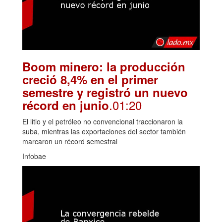
Boom minero: la producción
creció 8,4% en el primer
semestre y registró un nuevo
.01:20
récord en junio
El litio y el petróleo no convencional traccionaron la
suba, mientras las exportaciones del sector también
marcaron un récord semestral
Infobae