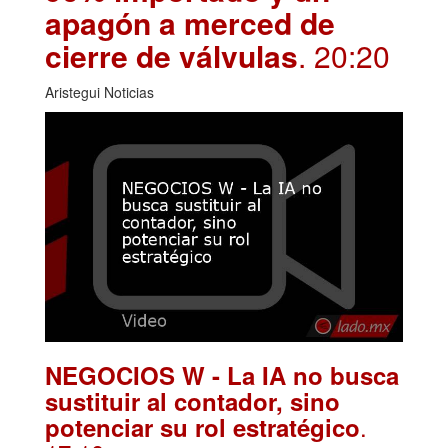
apagón a merced de
cierre de válvulas
. 20:20
Aristegui Noticias
NEGOCIOS W - La IA no busca
sustituir al contador, sino
.
potenciar su rol estratégico