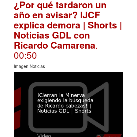
¿Por qué tardaron un
año en avisar? IJCF
explica demora | Shorts |
Noticias GDL con
Ricardo Camarena
.
00:50
Imagen Noticias