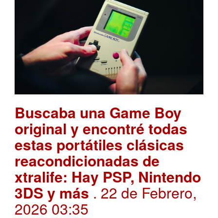
Buscaba una Game Boy
original y encontré todas
estas portátiles clásicas
reacondicionadas de
xtralife: Hay PSP, Nintendo
3DS y más
. 22 de Febrero,
2026 03:35