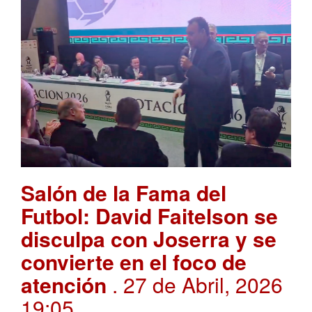
Salón de la Fama del
Futbol: David Faitelson se
disculpa con Joserra y se
convierte en el foco de
atención
. 27 de Abril, 2026
19:05