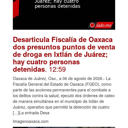
Desarticula Fiscalía de Oaxaca
dos presuntos puntos de venta
de droga en Ixtlán de Juárez;
hay cuatro personas
. 12:59
detenidas
Oaxaca de Juárez, Oax., a 06 de agosto de 2026.- La
Fiscalía General del Estado de Oaxaca (FGEO), como
parte de las acciones permanentes para el combate a
los delitos contra la salud, ejecutó dos órdenes de cateo
de manera simultánea en el municipio de Ixtlán de
Juárez, operativo que permitió la detención de cuatro
[…]La entrada Desa
Imagenoaxaca.com