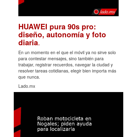
HUAWEI pura 90s pro:
diseño, autonomía y foto
.
diaria
En un momento en el que el móvil ya no sirve solo
para contestar mensajes, sino también para
trabajar, registrar recuerdos, navegar la ciudad y
resolver tareas cotidianas, elegir bien importa más
que nunca.
Lado.mx