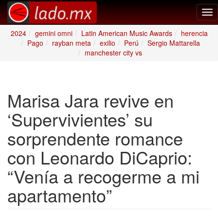
Tog
nav
2024
gemini omni
Latin American Music Awards
herencia
Pago
rayban meta
exilio
Perú
Sergio Mattarella
manchester city vs
Marisa Jara revive en
‘Supervivientes’ su
sorprendente romance
con Leonardo DiCaprio:
“Venía a recogerme a mi
apartamento”