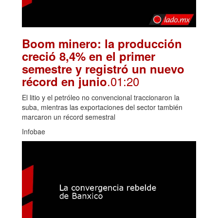
Boom minero: la producción
creció 8,4% en el primer
semestre y registró un nuevo
.01:20
récord en junio
El litio y el petróleo no convencional traccionaron la
suba, mientras las exportaciones del sector también
marcaron un récord semestral
Infobae