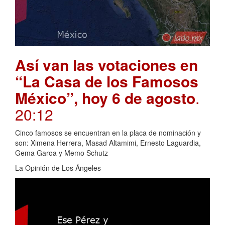
Así van las votaciones en
“La Casa de los Famosos
México”, hoy 6 de agosto
.
20:12
Cinco famosos se encuentran en la placa de nominación y
son: Ximena Herrera, Masad Altamimi, Ernesto Laguardia,
Gema Garoa y Memo Schutz
La Opinión de Los Ángeles