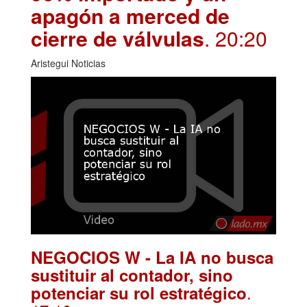
apagón a merced de
cierre de válvulas
. 20:20
Aristegui Noticias
NEGOCIOS W - La IA no busca
sustituir al contador, sino
.
potenciar su rol estratégico