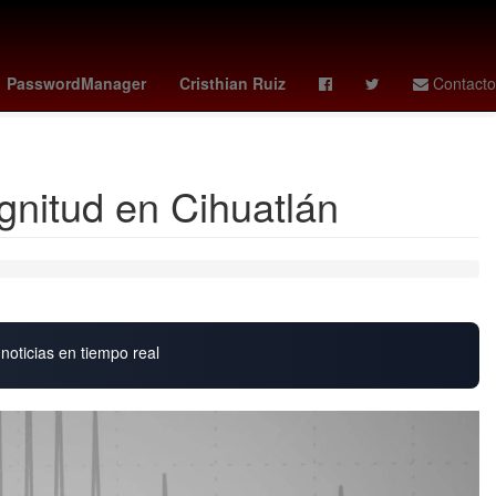
de Justicia del Estado de Zacatecas
Catedral
Sergio Mattarella
PasswordManager
Cristhian Ruiz
Contacto
gnitud en Cihuatlán
noticias en tiempo real