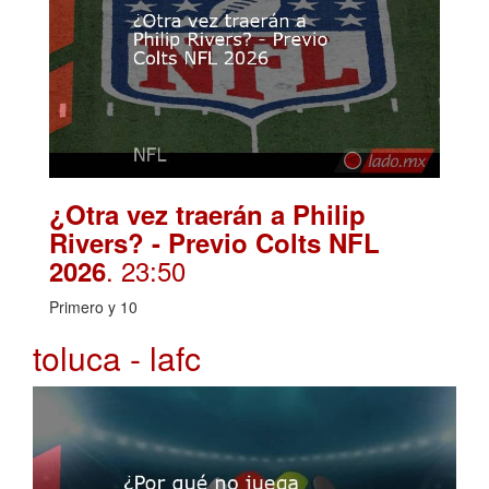
¿Otra vez traerán a Philip
Rivers? - Previo Colts NFL
. 23:50
2026
Primero y 10
toluca - lafc