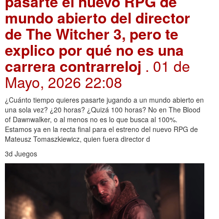
pasarte el nuevo RPG de
mundo abierto del director
de The Witcher 3, pero te
explico por qué no es una
carrera contrarreloj
. 01 de
Mayo, 2026 22:08
¿Cuánto tiempo quieres pasarte jugando a un mundo abierto en
una sola vez? ¿20 horas? ¿Quizá 100 horas? No en The Blood
of Dawnwalker, o al menos no es lo que busca al 100%.
Estamos ya en la recta final para el estreno del nuevo RPG de
Mateusz Tomaszkiewicz, quien fuera director d
3d Juegos