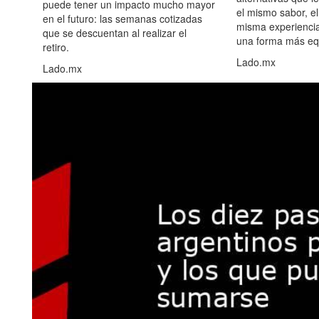
puede tener un impacto mucho mayor
el mismo sabor, el
en el futuro: las semanas cotizadas
misma experiencia
que se descuentan al realizar el
una forma más equ
retiro.
Lado.mx
Lado.mx