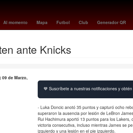
mana Santa
equipo de inglaterra para el mundial 2026
columbus cr
Al momento
Mapa
Futbol
Club
Generador QR
ten ante Knicks
09 de Marzo,
💙 Suscríbete a nuestras notificaciones y obtén 
- Luka Doncic anotó 35 puntos y capturó ocho reb
superaron la ausencia por lesión de LeBron James
Rui Hachimura aportó 13 puntos para los Lakers, q
victoria consecutiva, incluso mientras James se p
izquierdo y una lesión en el pie izquierdo.