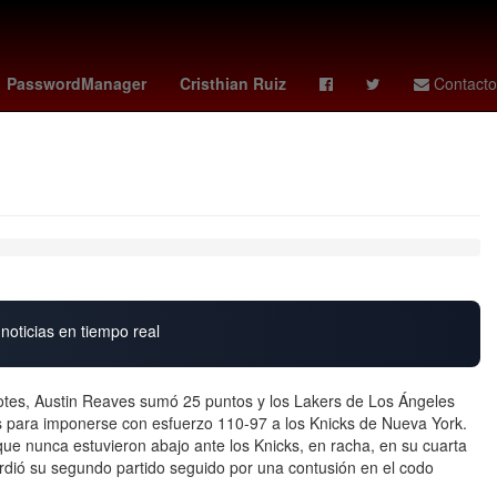
ew vs. cincinnati
España
Agresión
Los Mochis
PasswordManager
Cristhian Ruiz
Contacto
noticias en tiempo real
otes, Austin Reaves sumó 25 puntos y los Lakers de Los Ángeles
 para imponerse con esfuerzo 110-97 a los Knicks de Nueva York.
ue nunca estuvieron abajo ante los Knicks, en racha, en su cuarta
erdió su segundo partido seguido por una contusión en el codo