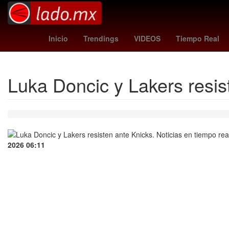
2 de Octubre
Senador
Nueva York
Brasil
Se
Inicio
Trendings
VIDEOS
Tiempo Real
Luka Doncic y Lakers resis
2026 06:11