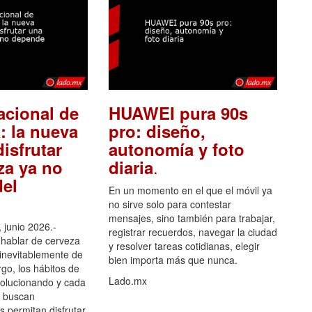
acional de
HUAWEI pura 90s
: la nueva
pro: diseño,
isfrutar
autonomía y foto
.
za ya no
diaria
el
En un momento en el que el móvil ya
no sirve solo para contestar
mensajes, sino también para trabajar,
 junio 2026.-
registrar recuerdos, navegar la ciudad
hablar de cerveza
y resolver tareas cotidianas, elegir
 inevitablemente de
bien importa más que nunca.
go, los hábitos de
Lado.mx
olucionando y cada
 buscan
es permitan disfrutar