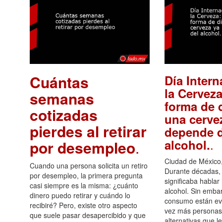
Cuántas
Día Intern
la Cerveza
semanas
forma de d
cotizadas
una cerve
pierdes al retirar
depende d
.
alcohol.
por desempleo
.
Ciudad de México,
Cuando una persona solicita un retiro
Durante décadas, 
por desempleo, la primera pregunta
significaba hablar
casi siempre es la misma: ¿cuánto
alcohol. Sin embar
dinero puedo retirar y cuándo lo
consumo están ev
recibiré? Pero, existe otro aspecto
vez más personas
que suele pasar desapercibido y que
alternativas que l