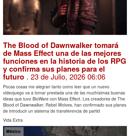
The Blood of Dawnwalker tomará
de Mass Effect una de las mejores
funciones en la historia de los RPG
y confirma sus planes para el
. 23 de Julio, 2026 06:06
futuro
Pocas cosas me alegran tanto como leer que un nuevo
videojuego va a tomar prestada una de las muchísimas buenas
ideas que tuvo BioWare con Mass Effect. Los creadores de The
Blood of Dawnwalker, Rebel Wolves, han confirmado sus planes
de introducir un sistema de transferencia de partid
Vida Extra