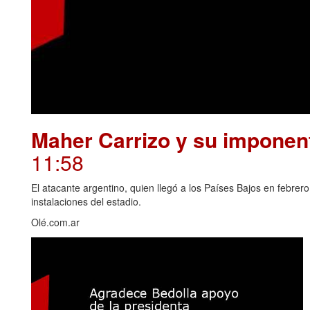
Maher Carrizo y su imponent
11:58
El atacante argentino, quien llegó a los Países Bajos en febrero
instalaciones del estadio.
Olé.com.ar