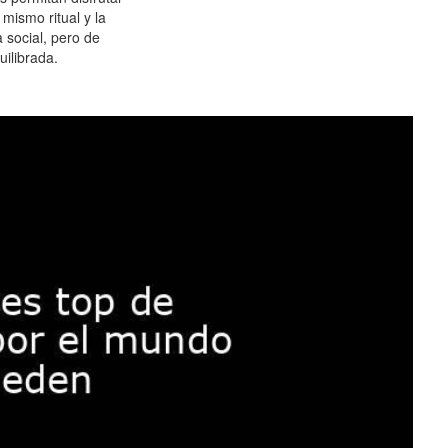
 mismo ritual y la
 social, pero de
ilibrada.