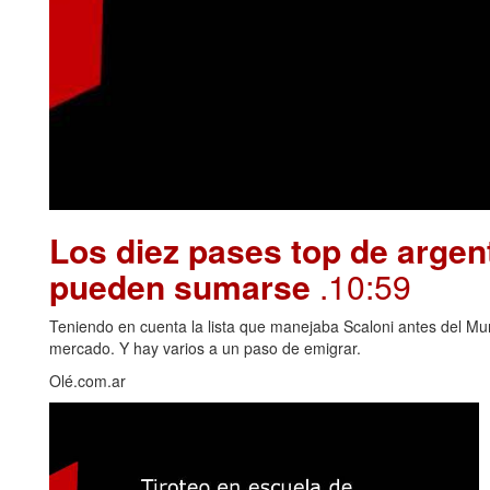
Los diez pases top de argen
pueden sumarse
.10:59
Teniendo en cuenta la lista que manejaba Scaloni antes del Mu
mercado. Y hay varios a un paso de emigrar.
Olé.com.ar