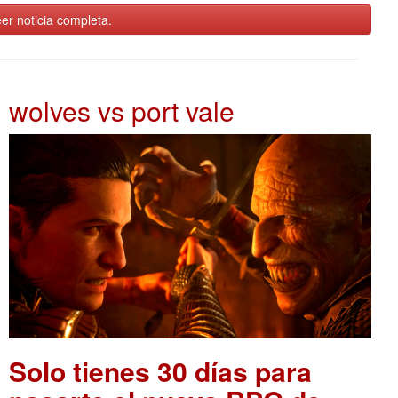
er noticia completa.
wolves vs port vale
Solo tienes 30 días para