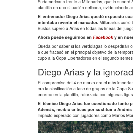
Sudamericana frente a Millonarios, que lo superó 3
plantilla en una situación delicada, evidenciando a
El entrenador Diego Arias quedó expuesto cuan
intentaba revertir el marcador.
Millonarios cerró
Bustos superó a Arias en todas las líneas del jueg
Ahora puede seguirnos en
Facebook
y en nue
Queda por saber si los verdolagas lo despedirán o
a que fracasó en el principal objetivo de la tempo
cupo a la Copa Libertadores en el segundo semes
Diego Arias y la ignora
El compromiso del 4 de marzo era el más importan
era la clasificación a fase de grupos de la Copa S
enorme en la plantilla, reforzada con algunas figu
El técnico Diego Arias fue cuestionado tanto 
Además, recibió críticas por sustituir a André
impacto esperado con jugadores como Marlos More