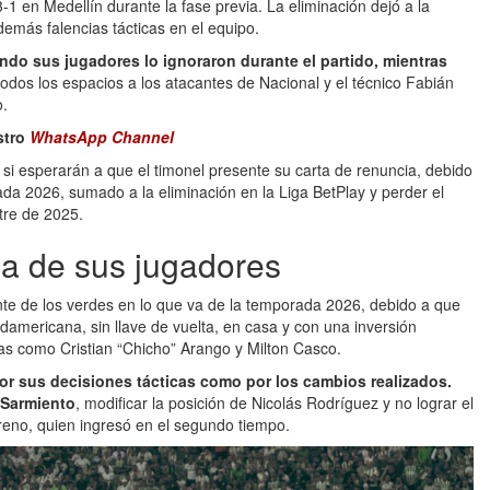
-1 en Medellín durante la fase previa. La eliminación dejó a la
demás falencias tácticas en el equipo.
do sus jugadores lo ignoraron durante el partido, mientras
 todos los espacios a los atacantes de Nacional y el técnico Fabián
o.
stro
WhatsApp Channel
 si esperarán a que el timonel presente su carta de renuncia, debido
rada 2026, sumado a la eliminación en la Liga BetPlay y perder el
tre de 2025.
da de sus jugadores
te de los verdes en lo que va de la temporada 2026, debido a que
udamericana, sin llave de vuelta, en casa y con una inversión
ras como Cristian “Chicho” Arango y Milton Casco.
por sus decisiones tácticas como por los cambios realizados.
s Sarmiento
, modificar la posición de Nicolás Rodríguez y no lograr el
no, quien ingresó en el segundo tiempo.