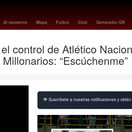
adeloupe
Rocío Banquells
tijuana - juárez
miss chile 2025
Ecli
Al momento
Mapa
Futbol
Club
Generador QR
el control de Atlético Nacion
a Millonarios: “Escúchenme”
💙 Suscríbete a nuestras notificaciones y obtén 