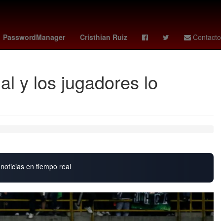
pse
sofia rivera
lina luaces
Danilo Carrera
PasswordManager
Cristhian Ruiz
Contacto
al y los jugadores lo
noticias en tiempo real