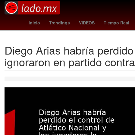
vix votaciones
jornada laboral 40 horas
gu
Inicio
Trendings
VIDEOS
Tiempo Real
Diego Arias habría perdido 
ignoraron en partido contr