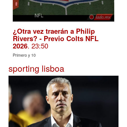
¿Otra vez traerán a Philip
Rivers? - Previo Colts NFL
. 23:50
2026
Primero y 10
sporting lisboa