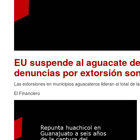
EU suspende al aguacate de
denuncias por extorsión son
Las extorsiones en municipios aguacateros lideran el total de 
El Financiero