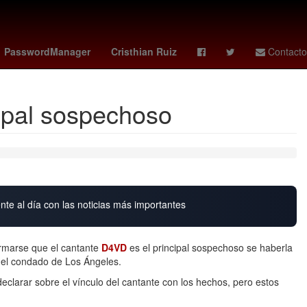
chrome
bmw
melate 4095
carlos treviño
PasswordManager
Cristhian Ruiz
Contacto
ipal sospechoso
nte al día con las noticias más importantes
irmarse que el cantante
D4VD
es el principal sospechoso se haberla
 el condado de Los Ángeles.
eclarar sobre el vínculo del cantante con los hechos, pero estos