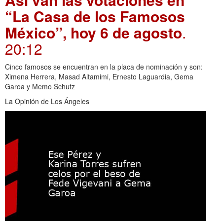
“La Casa de los Famosos
México”, hoy 6 de agosto
.
20:12
Cinco famosos se encuentran en la placa de nominación y son:
Ximena Herrera, Masad Altamimi, Ernesto Laguardia, Gema
Garoa y Memo Schutz
La Opinión de Los Ángeles