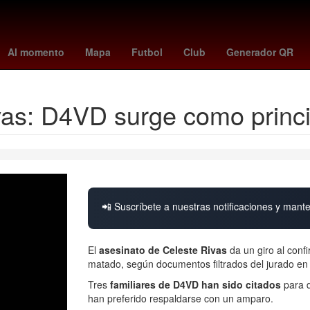
ga
alemania - irlanda del norte
harfuch drones
turquía - españa
Al momento
Mapa
Futbol
Club
Generador QR
ivas: D4VD surge como princ
📲 Suscríbete a nuestras notificaciones y mante
El
asesinato de Celeste Rivas
da un giro al conf
matado, según documentos filtrados del jurado en
Tres
familiares de D4VD han sido citados
para d
han preferido respaldarse con un amparo.