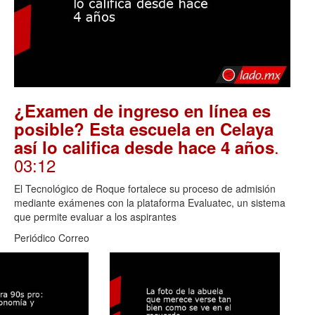
¿Examen de ingreso en línea es
posible? Esta escuela en Celaya
.
así lo califica desde hace 4 años
03:12
El Tecnológico de Roque fortalece su proceso de admisión
mediante exámenes con la plataforma Evaluatec, un sistema
que permite evaluar a los aspirantes
Periódico Correo