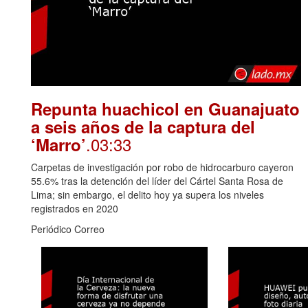
Repunta huachicol en Guanajuato
a seis años de la captura del
.03:33
‘Marro’
Carpetas de investigación por robo de hidrocarburo cayeron
55.6% tras la detención del líder del Cártel Santa Rosa de
Lima; sin embargo, el delito hoy ya supera los niveles
registrados en 2020
Periódico Correo