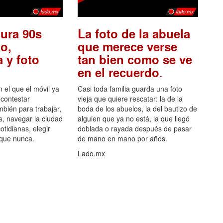
ura 90s
La foto de la abuela
o,
que merece verse
 y foto
tan bien como se ve
.
en el recuerdo
el que el móvil ya
Casi toda familia guarda una foto
 contestar
vieja que quiere rescatar: la de la
mbién para trabajar,
boda de los abuelos, la del bautizo de
s, navegar la ciudad
alguien que ya no está, la que llegó
otidianas, elegir
doblada o rayada después de pasar
 que nunca.
de mano en mano por años.
Lado.mx