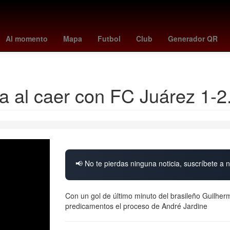
asil contra selección de fútbol de haití
cristiano ronaldo jr.
raphinh
Al momento
Mapa
Futbol
Club
Generador QR
dodgers - orioles
va al caer con FC Juárez 1-2
📢 No te pierdas ninguna noticia, suscríbete a n
Con un gol de último minuto del brasileño Guilher
predicamentos el proceso de André Jardine