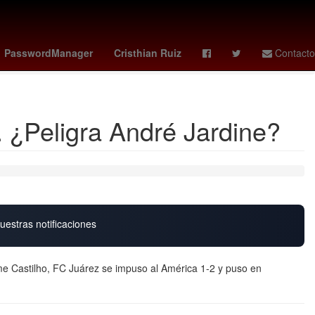
a
brazil world cup
Filadelfia
Musulmán
douglas santos
PasswordManager
Cristhian Ruiz
Contacto
. ¿Peligra André Jardine?
uestras notificaciones
me Castilho, FC Juárez se impuso al América 1-2 y puso en