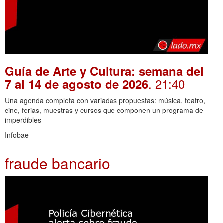
Guía de Arte y Cultura: semana del
. 21:40
7 al 14 de agosto de 2026
Una agenda completa con variadas propuestas: música, teatro,
cine, ferias, muestras y cursos que componen un programa de
imperdibles
Infobae
fraude bancario