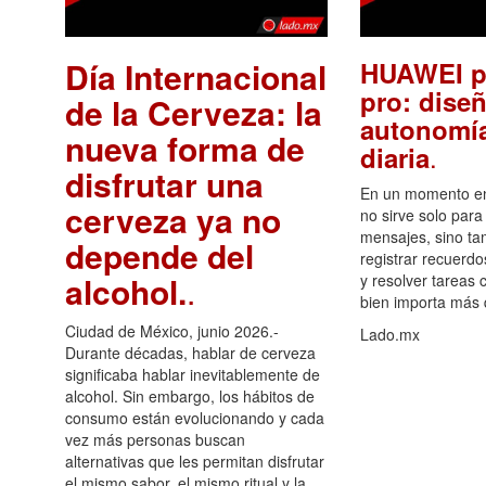
Día Internacional
HUAWEI p
pro: diseñ
de la Cerveza: la
autonomía
nueva forma de
.
diaria
disfrutar una
En un momento en 
cerveza ya no
no sirve solo para
mensajes, sino ta
depende del
registrar recuerdo
alcohol.
.
y resolver tareas c
bien importa más
Ciudad de México, junio 2026.-
Lado.mx
Durante décadas, hablar de cerveza
significaba hablar inevitablemente de
alcohol. Sin embargo, los hábitos de
consumo están evolucionando y cada
vez más personas buscan
alternativas que les permitan disfrutar
el mismo sabor, el mismo ritual y la