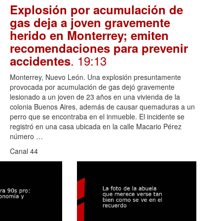
Explosión por acumulación de
gas deja a joven gravemente
herido en Monterrey; emiten
recomendaciones para prevenir
. 19:13
accidentes
Monterrey, Nuevo León. Una explosión presuntamente
provocada por acumulación de gas dejó gravemente
lesionado a un joven de 23 años en una vivienda de la
colonia Buenos Aires, además de causar quemaduras a un
perro que se encontraba en el inmueble. El incidente se
registró en una casa ubicada en la calle Macario Pérez
número …
Canal 44