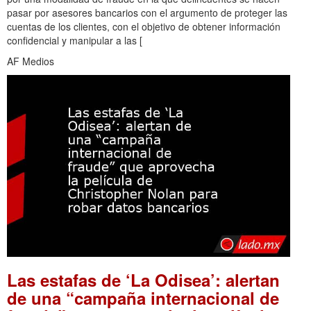
pasar por asesores bancarios con el argumento de proteger las
cuentas de los clientes, con el objetivo de obtener información
confidencial y manipular a las [
AF Medios
Las estafas de ‘La Odisea’: alertan
de una “campaña internacional de