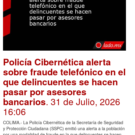
Policía Cibernética alerta
sobre fraude telefónico en el
que delincuentes se hacen
pasar por asesores
bancarios
. 31 de Julio, 2026
16:06
COLIMA.- La Policía Cibernética de la Secretaría de Seguridad
y Protección Ciudadana (SSPC) emitió una alerta a la población
por una modalidad de fraude en la que delincuentes se hacen