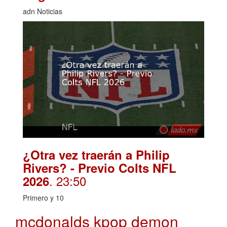
adn Noticias
¿Otra vez traerán a Philip
Rivers? - Previo Colts NFL
. 23:50
2026
Primero y 10
mcdonalds kpop demon