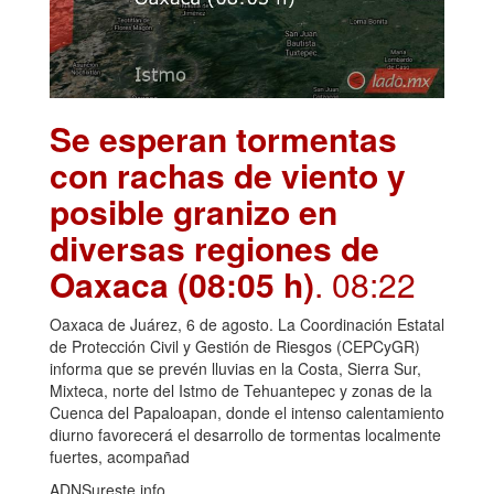
Se esperan tormentas
con rachas de viento y
posible granizo en
diversas regiones de
Oaxaca (08:05 h)
. 08:22
Oaxaca de Juárez, 6 de agosto. La Coordinación Estatal
de Protección Civil y Gestión de Riesgos (CEPCyGR)
informa que se prevén lluvias en la Costa, Sierra Sur,
Mixteca, norte del Istmo de Tehuantepec y zonas de la
Cuenca del Papaloapan, donde el intenso calentamiento
diurno favorecerá el desarrollo de tormentas localmente
fuertes, acompañad
ADNSureste.info