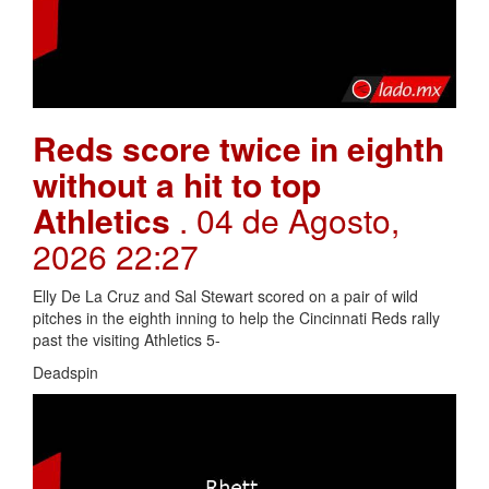
Reds score twice in eighth
without a hit to top
Athletics
. 04 de Agosto,
2026 22:27
Elly De La Cruz and Sal Stewart scored on a pair of wild
pitches in the eighth inning to help the Cincinnati Reds rally
past the visiting Athletics 5-
Deadspin