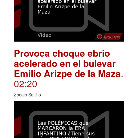
Provoca choque ebrio
acelerado en el bulevar
Emilio Arizpe de la Maza
.
02:20
Zócalo Saltillo