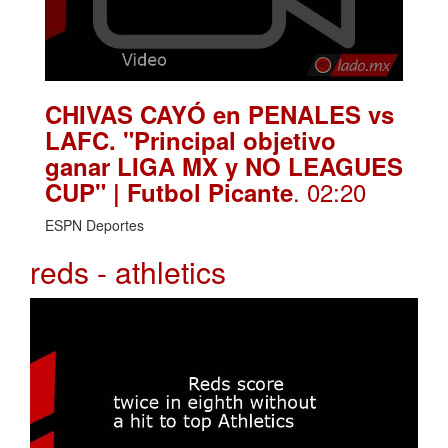
CHIVAS CAYÓ en PENALES vs
LAFC. "Principal objetivo
ganar LIGA MX y NO LEAGUES
. 02:20
CUP" | Futbol Picante
ESPN Deportes
reds - athletics