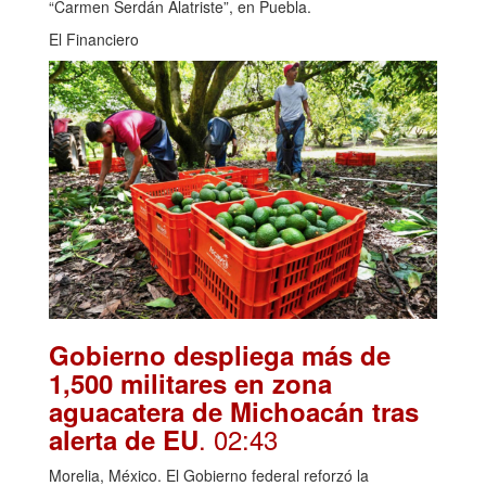
“Carmen Serdán Alatriste”, en Puebla.
El Financiero
Gobierno despliega más de
1,500 militares en zona
aguacatera de Michoacán tras
. 02:43
alerta de EU
Morelia, México. El Gobierno federal reforzó la