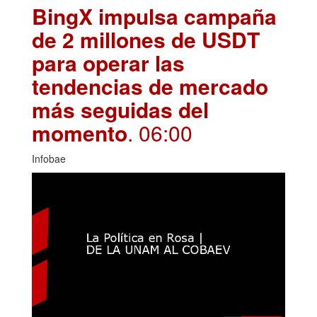
BingX impulsa campaña
de 2 millones de USDT
para operar las
tendencias de mercado
más seguidas del
momento
. 06:00
Infobae