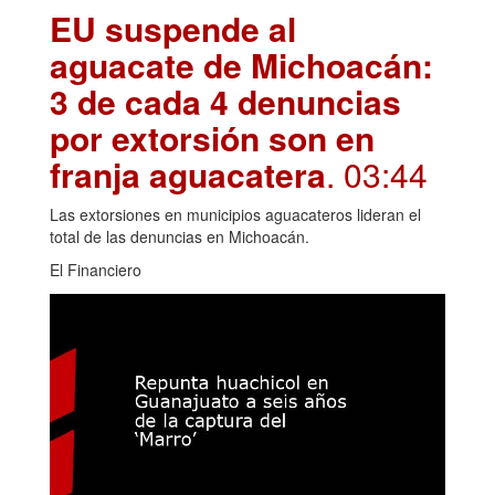
EU suspende al
aguacate de Michoacán:
3 de cada 4 denuncias
por extorsión son en
franja aguacatera
. 03:44
Las extorsiones en municipios aguacateros lideran el
total de las denuncias en Michoacán.
El Financiero