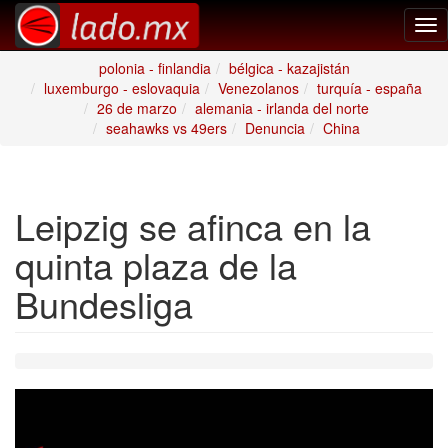
Tog
nav
polonia - finlandia
bélgica - kazajistán
luxemburgo - eslovaquia
Venezolanos
turquía - españa
26 de marzo
alemania - irlanda del norte
seahawks vs 49ers
Denuncia
China
Leipzig se afinca en la
quinta plaza de la
Bundesliga