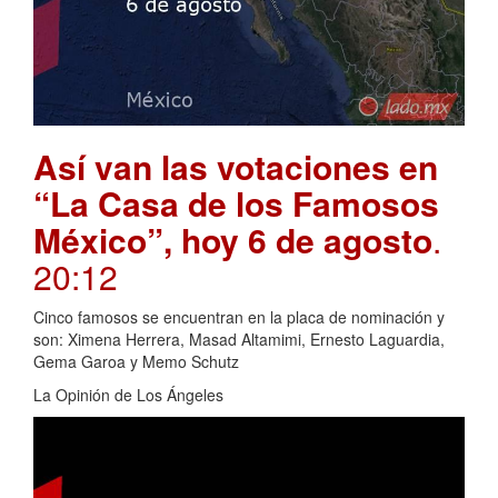
Así van las votaciones en
“La Casa de los Famosos
México”, hoy 6 de agosto
.
20:12
Cinco famosos se encuentran en la placa de nominación y
son: Ximena Herrera, Masad Altamimi, Ernesto Laguardia,
Gema Garoa y Memo Schutz
La Opinión de Los Ángeles