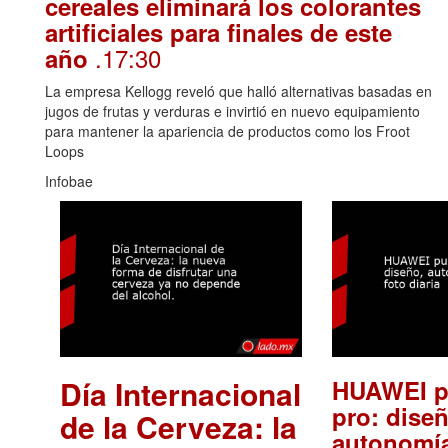
cereales eliminará los colorantes
artificiales para finales de este
.17:30
año
La empresa Kellogg reveló que halló alternativas basadas en
jugos de frutas y verduras e invirtió en nuevo equipamiento
para mantener la apariencia de productos como los Froot
Loops
Infobae
Día Internacional
HUAWEI p
pro: diseñ
de la Cerveza: la
autonomía