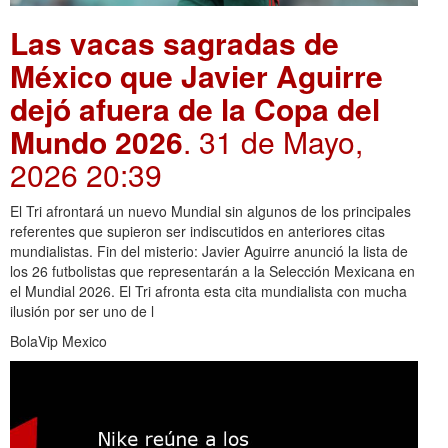
Las vacas sagradas de
México que Javier Aguirre
dejó afuera de la Copa del
Mundo 2026
. 31 de Mayo,
2026 20:39
El Tri afrontará un nuevo Mundial sin algunos de los principales
referentes que supieron ser indiscutidos en anteriores citas
mundialistas. Fin del misterio: Javier Aguirre anunció la lista de
los 26 futbolistas que representarán a la Selección Mexicana en
el Mundial 2026. El Tri afronta esta cita mundialista con mucha
ilusión por ser uno de l
BolaVip Mexico