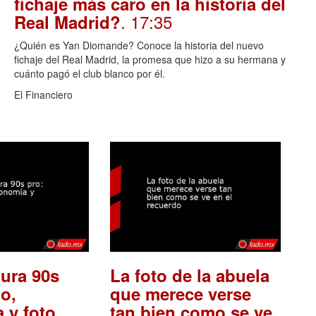
fichaje más caro en la historia del
. 17:35
Real Madrid?
¿Quién es Yan Diomande? Conoce la historia del nuevo
fichaje del Real Madrid, la promesa que hizo a su hermana y
cuánto pagó el club blanco por él.
El Financiero
ura 90s
La foto de la abuela
o,
que merece verse
 y foto
tan bien como se ve