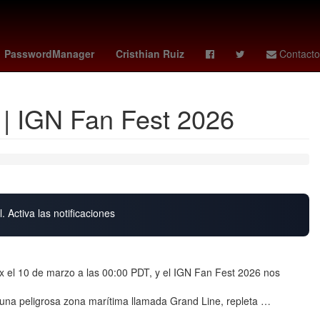
ue
Banderilla
CovidCDMX
Ricardo Salinas Pliego
PasswordManager
Cristhian Ruiz
Contacto
 | IGN Fan Fest 2026
. Activa las notificaciones
x el 10 de marzo a las 00:00 PDT, y el IGN Fan Fest 2026 nos
 una peligrosa zona marítima llamada Grand Line, repleta …