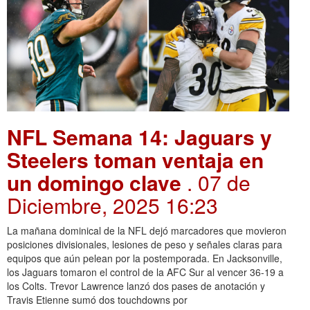
NFL Semana 14: Jaguars y
Steelers toman ventaja en
un domingo clave
. 07 de
Diciembre, 2025 16:23
La mañana dominical de la NFL dejó marcadores que movieron
posiciones divisionales, lesiones de peso y señales claras para
equipos que aún pelean por la postemporada. En Jacksonville,
los Jaguars tomaron el control de la AFC Sur al vencer 36-19 a
los Colts. Trevor Lawrence lanzó dos pases de anotación y
Travis Etienne sumó dos touchdowns por