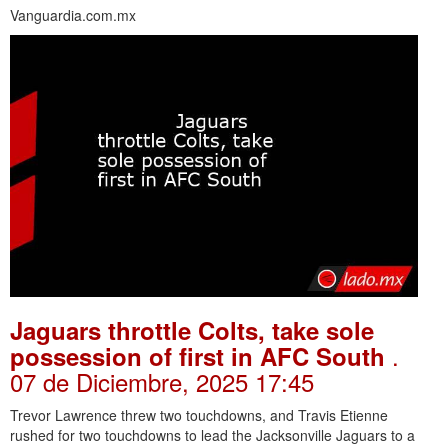
Vanguardia.com.mx
Jaguars throttle Colts, take sole
.
possession of first in AFC South
07 de Diciembre, 2025 17:45
Trevor Lawrence threw two touchdowns, and Travis Etienne
rushed for two touchdowns to lead the Jacksonville Jaguars to a