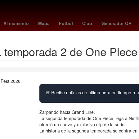
Manchester City Football Club
Jardines de Morelos
Premier Leag
Al momento
Mapa
Futbol
Club
Generador QR
la temporada 2 de One Piece
🚨 Recibe noticias de última hora en tiempo real
Zarpando hacia Grand Line.
La segunda temporada de One Piece llega a Netfli
ofreció un nuevo y exclusivo clip de la serie.
La historia de la segunda temporada se centra en