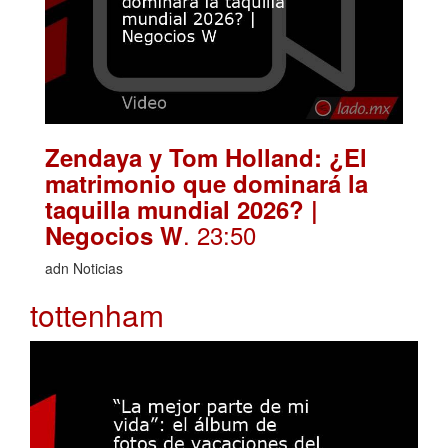
Zendaya y Tom Holland: ¿El
matrimonio que dominará la
taquilla mundial 2026? |
. 23:50
Negocios W
adn Noticias
tottenham