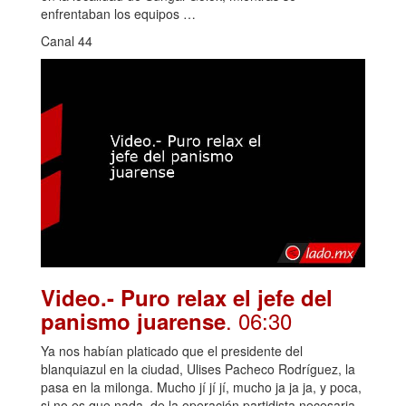
enfrentaban los equipos …
Canal 44
Video.- Puro relax el jefe del
. 06:30
panismo juarense
Ya nos habían platicado que el presidente del
blanquiazul en la ciudad, Ulises Pacheco Rodríguez, la
pasa en la milonga. Mucho jí jí jí, mucho ja ja ja, y poca,
si no es que nada, de la operación partidista necesaria