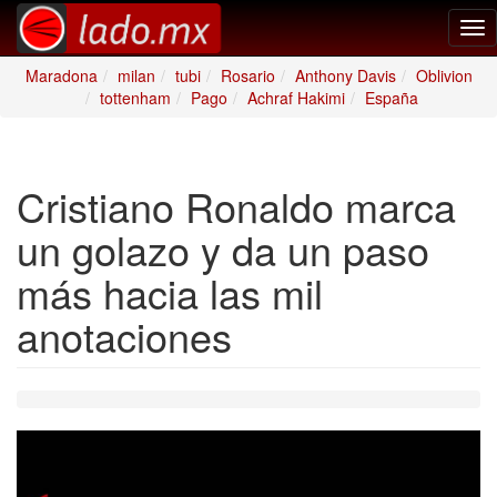
Tog
nav
Maradona
milan
tubi
Rosario
Anthony Davis
Oblivion
tottenham
Pago
Achraf Hakimi
España
Cristiano Ronaldo marca
un golazo y da un paso
más hacia las mil
anotaciones