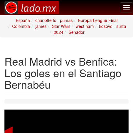
Tog
nav
España
charlotte fc - pumas
Europa League Final
Colombia
james
Star Wars
west ham
kosovo - suiza
2024
Senador
Real Madrid vs Benfica:
Los goles en el Santiago
Bernabéu