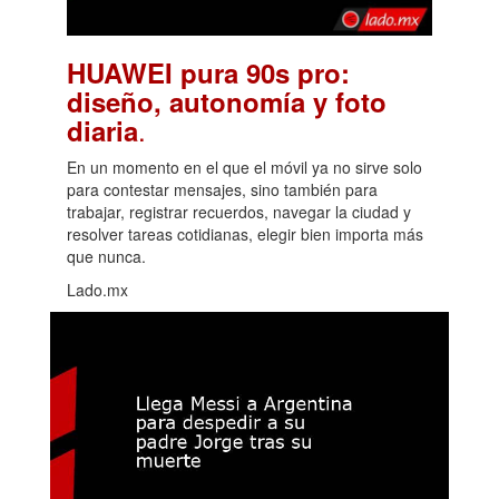
HUAWEI pura 90s pro:
diseño, autonomía y foto
.
diaria
En un momento en el que el móvil ya no sirve solo
para contestar mensajes, sino también para
trabajar, registrar recuerdos, navegar la ciudad y
resolver tareas cotidianas, elegir bien importa más
que nunca.
Lado.mx