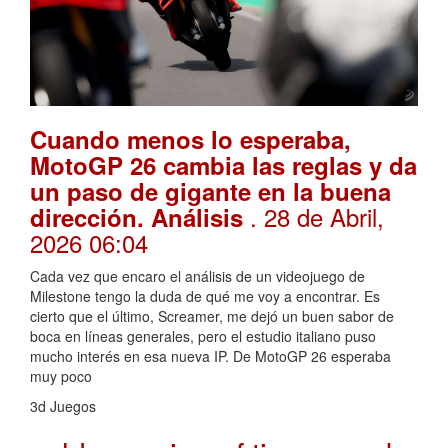
Cuando menos lo esperaba,
MotoGP 26 cambia las reglas y da
un paso de gigante en la buena
. 28 de Abril,
dirección. Análisis
2026 06:04
Cada vez que encaro el análisis de un videojuego de
Milestone tengo la duda de qué me voy a encontrar. Es
cierto que el último, Screamer, me dejó un buen sabor de
boca en líneas generales, pero el estudio italiano puso
mucho interés en esa nueva IP. De MotoGP 26 esperaba
muy poco
3d Juegos