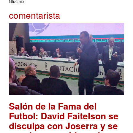
Gluc.mx
comentarista
Salón de la Fama del
Futbol: David Faitelson se
disculpa con Joserra y se