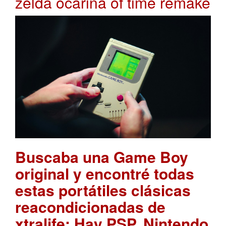
zelda ocarina of time remake
Buscaba una Game Boy
original y encontré todas
estas portátiles clásicas
reacondicionadas de
xtralife: Hay PSP, Nintendo