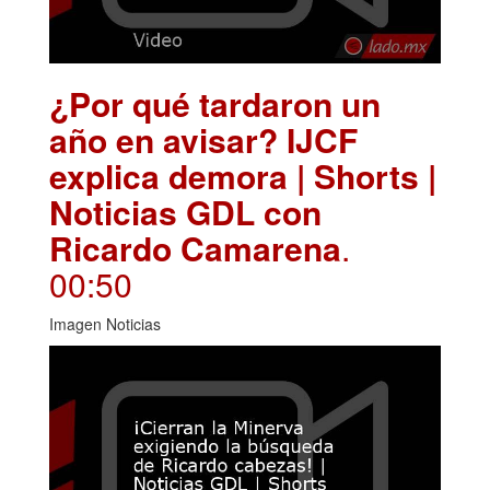
¿Por qué tardaron un
año en avisar? IJCF
explica demora | Shorts |
Noticias GDL con
Ricardo Camarena
.
00:50
Imagen Noticias