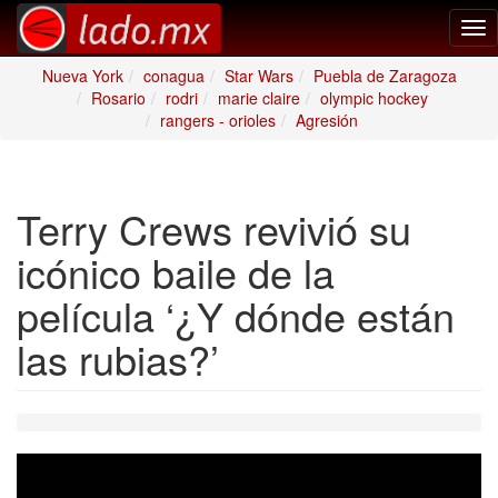
Tog
nav
Nueva York
conagua
Star Wars
Puebla de Zaragoza
Rosario
rodri
marie claire
olympic hockey
rangers - orioles
Agresión
Terry Crews revivió su
icónico baile de la
película ‘¿Y dónde están
las rubias?’