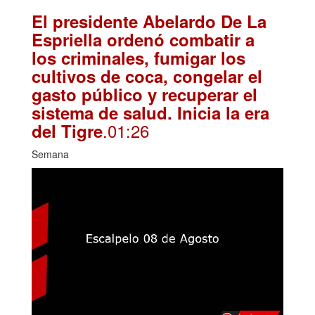
El presidente Abelardo De La
Espriella ordenó combatir a
los criminales, fumigar los
cultivos de coca, congelar el
gasto público y recuperar el
sistema de salud. Inicia la era
.01:26
del Tigre
Semana