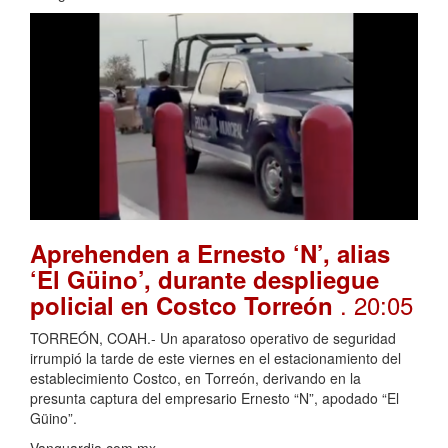
Aprehenden a Ernesto ‘N’, alias
‘El Güino’, durante despliegue
. 20:05
policial en Costco Torreón
TORREÓN, COAH.- Un aparatoso operativo de seguridad
irrumpió la tarde de este viernes en el estacionamiento del
establecimiento Costco, en Torreón, derivando en la
presunta captura del empresario Ernesto “N”, apodado “El
Güino”.
Vanguardia.com.mx