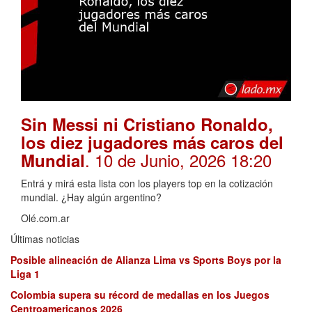
Sin Messi ni Cristiano Ronaldo,
los diez jugadores más caros del
. 10 de Junio, 2026 18:20
Mundial
Entrá y mirá esta lista con los players top en la cotización
mundial. ¿Hay algún argentino?
Olé.com.ar
Últimas noticias
Posible alineación de Alianza Lima vs Sports Boys por la
Liga 1
Colombia supera su récord de medallas en los Juegos
Centroamericanos 2026