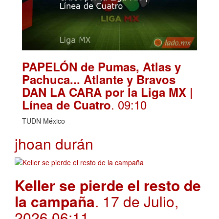
PAPELÓN de Pumas, Atlas y
Pachuca... Atlante y Bravos
DAN LA CARA por la Liga MX |
. 09:10
Línea de Cuatro
TUDN México
jhoan durán
Keller se pierde el resto de
la campaña
. 17 de Julio,
2026 06:11