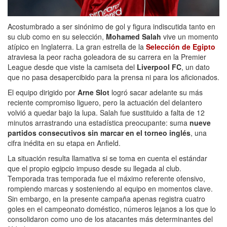
Acostumbrado a ser sinónimo de gol y figura indiscutida tanto en
su club como en su selección,
Mohamed Salah
vive un momento
atípico en Inglaterra. La gran estrella de la
Selección de Egipto
atraviesa la peor racha goleadora de su carrera en la Premier
League desde que viste la camiseta del
Liverpool FC
, un dato
que no pasa desapercibido para la prensa ni para los aficionados.
El equipo dirigido por
Arne Slot
logró sacar adelante su más
reciente compromiso liguero, pero la actuación del delantero
volvió a quedar bajo la lupa. Salah fue sustituido a falta de 12
minutos arrastrando una estadística preocupante: suma
nueve
partidos consecutivos sin marcar en el torneo inglés
, una
cifra inédita en su etapa en Anfield.
La situación resulta llamativa si se toma en cuenta el estándar
que el propio egipcio impuso desde su llegada al club.
Temporada tras temporada fue el máximo referente ofensivo,
rompiendo marcas y sosteniendo al equipo en momentos clave.
Sin embargo, en la presente campaña apenas registra cuatro
goles en el campeonato doméstico, números lejanos a los que lo
consolidaron como uno de los atacantes más determinantes del