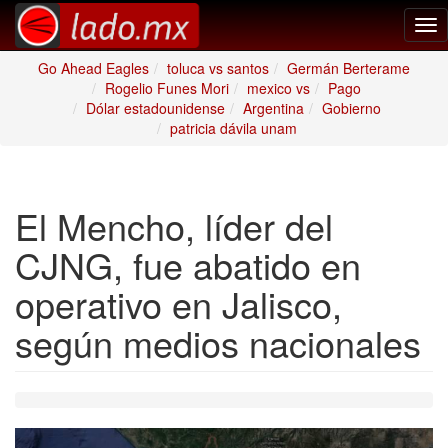
Tog
nav
Go Ahead Eagles
toluca vs santos
Germán Berterame
Rogelio Funes Mori
mexico vs
Pago
Dólar estadounidense
Argentina
Gobierno
patricia dávila unam
El Mencho, líder del
CJNG, fue abatido en
operativo en Jalisco,
según medios nacionales