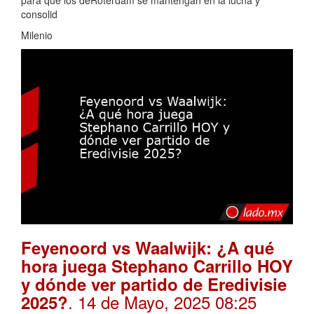
para que los deRóterdam se mantengan en la lucha y
consolid
Milenio
Feyenoord vs Waalwijk: ¿A qué
hora juega Stephano Carrillo HOY
y dónde ver partido de Eredivisie
. 14 de Mayo, 2025 08:25
2025?