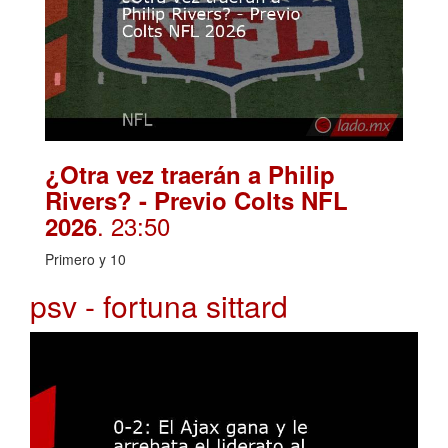
¿Otra vez traerán a Philip
Rivers? - Previo Colts NFL
. 23:50
2026
Primero y 10
psv - fortuna sittard