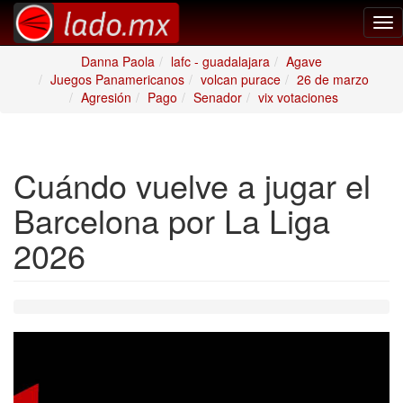
Tog
nav
Danna Paola
lafc - guadalajara
Agave
Juegos Panamericanos
volcan purace
26 de marzo
Agresión
Pago
Senador
vix votaciones
Cuándo vuelve a jugar el
Barcelona por La Liga
2026