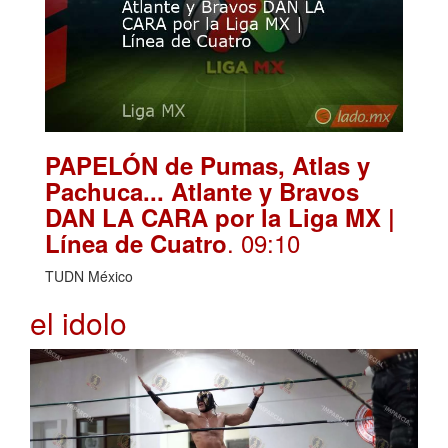
PAPELÓN de Pumas, Atlas y
Pachuca... Atlante y Bravos
DAN LA CARA por la Liga MX |
. 09:10
Línea de Cuatro
TUDN México
el idolo