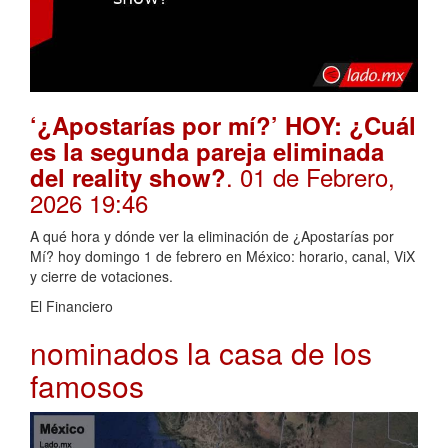
‘¿Apostarías por mí?’ HOY: ¿Cuál
es la segunda pareja eliminada
. 01 de Febrero,
del reality show?
2026 19:46
A qué hora y dónde ver la eliminación de ¿Apostarías por
Mí? hoy domingo 1 de febrero en México: horario, canal, ViX
y cierre de votaciones.
El Financiero
nominados la casa de los
famosos