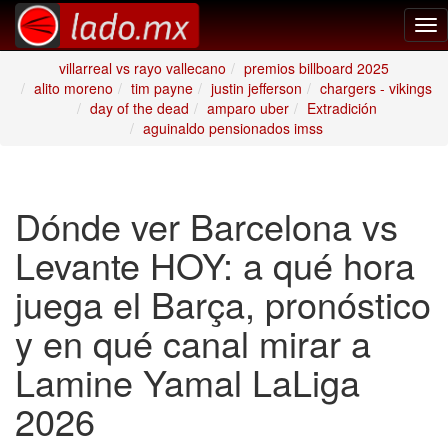
Tog
nav
villarreal vs rayo vallecano
premios billboard 2025
alito moreno
tim payne
justin jefferson
chargers - vikings
day of the dead
amparo uber
Extradición
aguinaldo pensionados imss
Dónde ver Barcelona vs
Levante HOY: a qué hora
juega el Barça, pronóstico
y en qué canal mirar a
Lamine Yamal LaLiga
2026