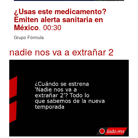
¿Usas este medicamento?
Emiten alerta sanitaria en
. 00:30
México
Grupo Fórmula
nadie nos va a extrañar 2