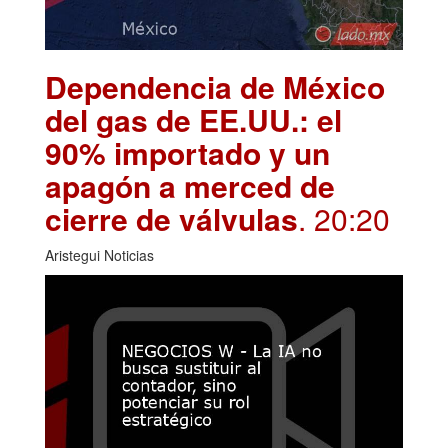
Dependencia de México
del gas de EE.UU.: el
90% importado y un
apagón a merced de
cierre de válvulas
. 20:20
Aristegui Noticias