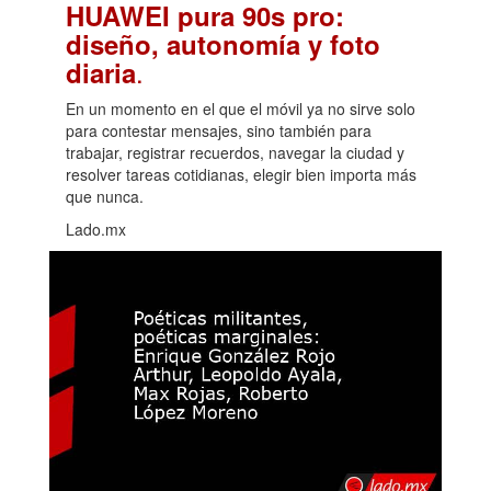
HUAWEI pura 90s pro:
diseño, autonomía y foto
.
diaria
En un momento en el que el móvil ya no sirve solo
para contestar mensajes, sino también para
trabajar, registrar recuerdos, navegar la ciudad y
resolver tareas cotidianas, elegir bien importa más
que nunca.
Lado.mx