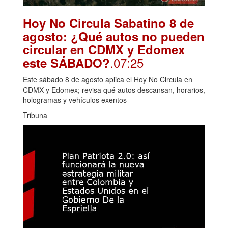
Hoy No Circula Sabatino 8 de
agosto: ¿Qué autos no pueden
circular en CDMX y Edomex
.07:25
este SÁBADO?
Este sábado 8 de agosto aplica el Hoy No Circula en
CDMX y Edomex; revisa qué autos descansan, horarios,
hologramas y vehículos exentos
Tribuna